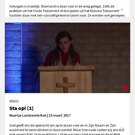
Getuigen is moeilijk. Niemand is daar voor in de wieg gelegd. Zelfs de
profeten uit het Oude Testament of discipelen uit het Nieuwe Testament
hadden daar niet een vanzelfsprekend talent voor. Ze werden wel geroepen;
geroepen om goed van God te spreken en Jezus te volgen. Mooi is dat; maar
hoe doe je dat vandaag in de 21e eeuw?
VIDEO
Sta op! (1)
Maartje Lamberink-Kok | 13 maart 2017
God geeft ons de opdracht om op te staan voor en in Zijn Naam en Zijn
waarheid te laten klinken in deze wereld. Maar hoe vaak voelen wij ons wel
niet ongeschikt, te moe of bang. Lijken we soms niet erg veel op de profeet