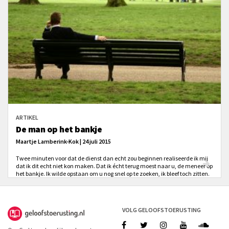
ARTIKEL
De man op het bankje
Maartje Lamberink-Kok | 24 juli 2015
Twee minuten voor dat de dienst dan echt zou beginnen realiseerde ik mij
dat ik dit echt niet kon maken. Dat ik écht terug moest naar u, de meneer op
het bankje. Ik wilde opstaan om u nog snel op te zoeken, ik bleef toch zitten.
Het orgel stopte, het was te laat. De deuren van de kerk gingen dicht en de
dienst begon. En u? U zat nog op het bankje en ik in het kerkbankje.
VOLG GELOOFSTOERUSTING