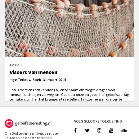
ARTIKEL
Vissers van mensen
Inge Terlouw-Spek | 31 maart 2014
Jezus roept ons ook vandaag bij onze naam om zorg te dragen voor
mensen, dichtbij en ver weg, om God door onze zorg voor hen geloofwaardig
te maken, om hen het Evangelie te vertellen. Talloze mensen dreigen te
verdrinken, sommigen in materiële of financiële zekerheden, anderen in de
totale onwetendheid van wie God is. Hoeveel dreigen er te verstikken in
eenzaamheid, in de zinloosheid van het leven?
VOLG GELOOFSTOERUSTING
Om God te verheerlijken, Jezus te
volgen en de naaste te dienen.