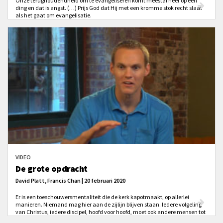
Onze terughoudendheid om te evangeliseren komt meestal neer op één
ding en dat is angst. (…) Prijs God dat Hij met een kromme stok recht slaat
als het gaat om evangelisatie.
VIDEO
De grote opdracht
David Platt, Francis Chan | 20 februari 2020
Er is een toeschouwersmentaliteit die de kerk kapotmaakt, op allerlei
manieren. Niemand mag hier aan de zijlijn blijven staan. Iedere volgeling
van Christus, iedere discipel, hoofd voor hoofd, moet ook andere mensen tot
Hem brengen, in de omgeving waar hij woont, werkt, ontspant en waar God