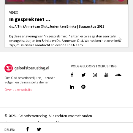
VIDEO
In gesprek met …
ds. A.Th. (Anne) van Olst, Jurjen ten Brinke | 8 augustus 2018
Bij deze aflevering van 'in gesprek met...' zitten er twee gasten aan tafel:
evangelist Jurjen ten Brinke en Ds. Anne van Olst. We hebben het over kerk-
zijn, missionaire aandacht en over de Ene Naam.
VOLG GELOOFSTOERUSTING
Om God te verheerlijken, Jezus te
volgen en de naaste te dienen.
Over deze website
© 2026 - Geloofstoerusting. Alle rechten voorbehouden.
Algemene voorwaarden
Cookies
DELEN:
Doneren