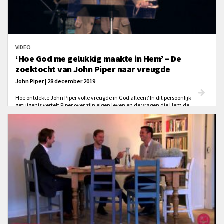
VIDEO
‘Hoe God me gelukkig maakte in Hem’ – De
zoektocht van John Piper naar vreugde
John Piper | 28 december 2019
Hoe ontdekte John Piper volle vreugde in God alleen? In dit persoonlijk
getuigenis vertelt Piper over zijn eigen leven en de vragen die Hem de
grootste rijkdommen in de Bijbel lieten ontdekken. 'Hoe word ik écht
gelukkig in God?' Een zoektocht naar vreugde in Hem.