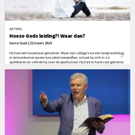
ARTIKEL
Hoezo Gods leiding?! Waar dan?
Gerco Guijt | 22 maart 2019
Hij had een tussenjaar genomen. Waar zijn collega’s na een lange werkdag
in de huiskamer op een luie zetel neerploften, schoot hij zich in z’n
sportkleren en vertrok hij naar de sportschool. Hij had er hard voor getraind.
Om zijn droom te verwezenlijken zou er een hoop inspanning en zweet
betaald moeten worden. Die prijs betaalde hij. Biddend om kracht, hulp en
leiding. Echter, na maandenlange training viel zijn droom plotsklaps in
duigen. Hij kwam niet door de strenge selectie van Korps Mariniers heen.