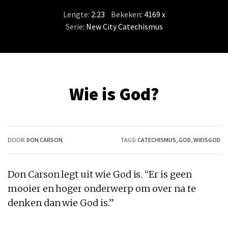
Lengte:
2:23
/
Bekeken
: 4169 x
Serie
:
New City Catechismus
Wie is God?
DOOR:
DON CARSON
TAGS:
CATECHISMUS
,
GOD
,
WIEISGOD
Don
Carson
legt uit
wie
God
is
. “Er
is
geen
mooier en hoger onderwerp om over na te
denken dan
wie
God
is
.”