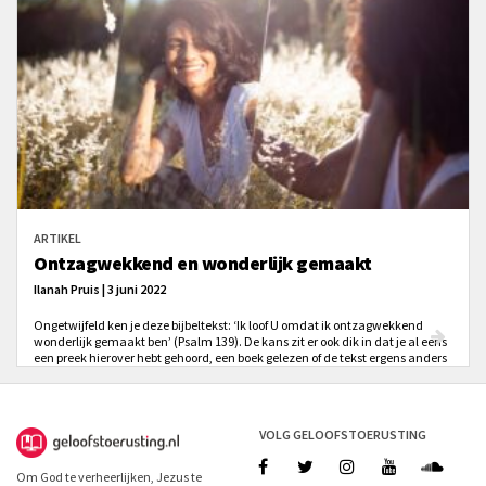
ARTIKEL
Ontzagwekkend en wonderlijk gemaakt
Ilanah Pruis | 3 juni 2022
Ongetwijfeld ken je deze bijbeltekst: ‘Ik loof U omdat ik ontzagwekkend
wonderlijk gemaakt ben’ (Psalm 139). De kans zit er ook dik in dat je al eens
een preek hierover hebt gehoord, een boek gelezen of de tekst ergens anders
voorbij zag komen. Geregeld gaat de uitleg bij een bijbeltekst als deze als
volgt: ‘Dit vers laat zien hoe God ons ziet, ontzagwekkend en wonderlijk
gemaakt. Als vrouwen vechten we dagelijks tegen gevoelens dat we niet
genoeg zijn. God vertelt ons dat wij goed genoeg zijn.’ Of ... toch niet?
VOLG GELOOFSTOERUSTING
Om God te verheerlijken, Jezus te