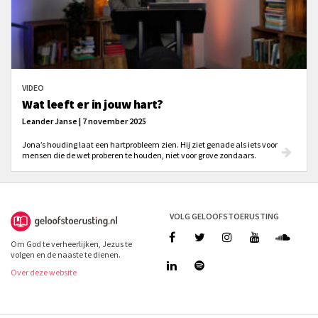
VIDEO
Wat leeft er in jouw hart?
Leander Janse | 7 november 2025
Jona’s houding laat een hartprobleem zien. Hij ziet genade als iets voor
mensen die de wet proberen te houden, niet voor grove zondaars.
VOLG GELOOFSTOERUSTING
Om God te verheerlijken, Jezus te
volgen en de naaste te dienen.
Over deze website