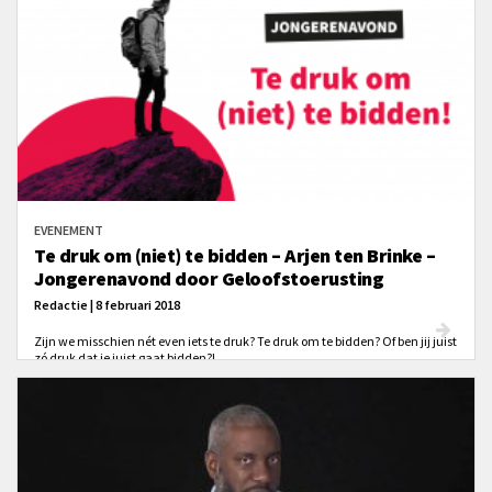
EVENEMENT
Te druk om (niet) te bidden – Arjen ten Brinke –
Jongerenavond door Geloofstoerusting
Redactie | 8 februari 2018
Zijn we misschien nét even iets te druk? Te druk om te bidden? Of ben jij juist
zó druk dat je juist gaat bidden?!