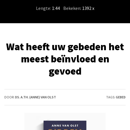
Lengte:
1:44
/
Bekeken
: 1392 x
Wat heeft uw gebeden het
meest beïnvloed en
gevoed
DOOR:
DS. A.TH. (ANNE) VAN OLST
TAGS:
GEBED