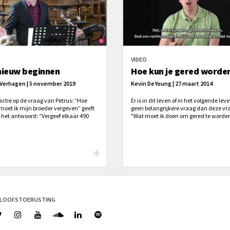
O
VIDEO
ieuw beginnen
Hoe kun je gered worde
 Verhagen | 5 november 2019
Kevin DeYoung | 27 maart 2014
actie op de vraag van Petrus: “Hoe
Er is in dit leven of in het volgende lev
moet ik mijn broeder vergeven” geeft
geen belangrijkere vraag dan deze vr
 het antwoord: “Vergeef elkaar 490
"Wat moet ik doen om gered te worde
 Wat is de belangrijkste les die jij
Deze vraag werd al eens door een cipi
it moet leren?
gesteld aan Paulus. Paulus antwoord:
"Geloof in de Heere Jezus Christus en 
gered worden, u en uw huis."
ELOOFSTOERUSTING