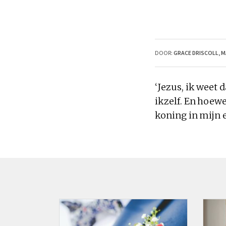
DOOR:
GRACE DRISCOLL
,
M
‘Jezus,
ik
weet d
ikzelf. En hoewe
koning in mijn e