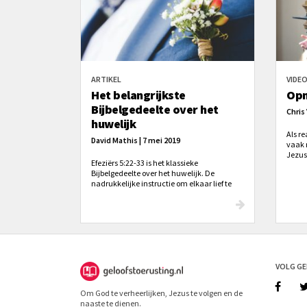
ARTIKEL
VIDE
Het belangrijkste
Opn
Bijbelgedeelte over het
Chris
huwelijk
Als re
David Mathis | 7 mei 2019
vaak 
Jezus
Efeziërs 5:22-33 is het klassieke
keer!”
Bijbelgedeelte over het huwelijk. De
hieru
nadrukkelijke instructie om elkaar lief te
hebben en zich aan elkaar te onderwerpen
is voor ons juist niet het belangrijkste, maar
juist om te leren christenen te zijn.
VOLG G
Om God te verheerlijken, Jezus te volgen en de
naaste te dienen.