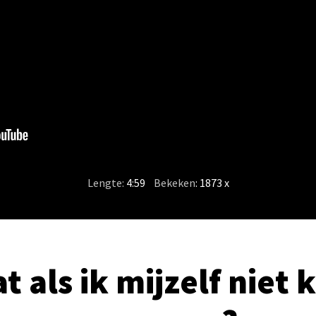
Lengte:
4:59
/
Bekeken
: 1873 x
t als ik mijzelf niet 