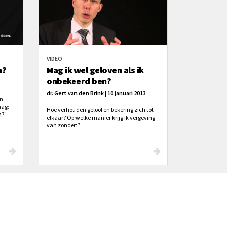
VIDEO
n?
Mag ik wel geloven als ik
onbekeerd ben?
dr. Gert van den Brink | 10 januari 2013
en
aag:
Hoe verhouden geloof en bekering zich tot
n?"
elkaar? Op welke manier krijg ik vergeving
er
van zonden?
u zult