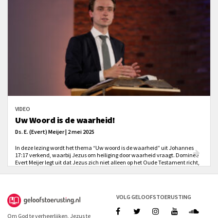
VIDEO
Uw Woord is de waarheid!
Ds. E. (Evert) Meijer | 2 mei 2025
In deze lezing wordt het thema “Uw woord is de waarheid” uit Johannes
17:17 verkend, waarbij Jezus om heiliging door waarheid vraagt. Dominee
Evert Meijer legt uit dat Jezus zich niet alleen op het Oude Testament richt,
maar ook op Zijn eigen woorden als de bron van waarheid.
VOLG GELOOFSTOERUSTING
Om God te verheerlijken, Jezus te