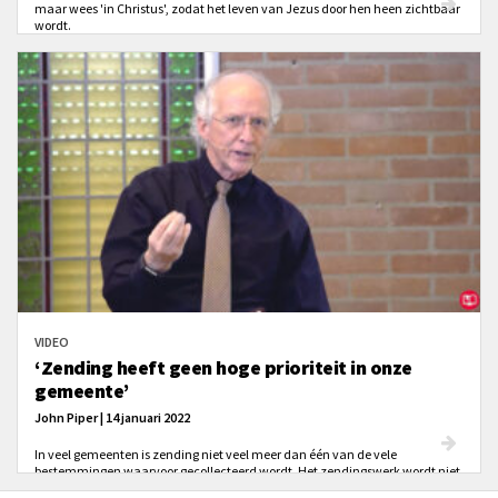
maar wees 'in Christus', zodat het leven van Jezus door hen heen zichtbaar
wordt.
VIDEO
‘Zending heeft geen hoge prioriteit in onze
gemeente’
John Piper | 14 januari 2022
In veel gemeenten is zending niet veel meer dan één van de vele
bestemmingen waarvoor gecollecteerd wordt. Het zendingswerk wordt niet
echt beleefd. Hoe kunnen kerken de passie voor zending weer terugkrijgen?