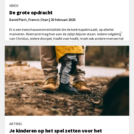
VIDEO
De grote opdracht
David Platt, Francis Chan | 20 februari 2020
Er is een toeschouwersmentaliteit die de kerk kapotmaakt, op allerlei
manieren. Niemand mag hier aan de zijlijn blijven staan. Iedere volgeling
van Christus, iedere discipel, hoofd voor hoofd, moet ook andere mensen tot
Hem brengen, in de omgeving waar hij woont, werkt, ontspant en waar God
hem gesteld heeft.
ARTIKEL
Je kinderen op het spel zetten voor het