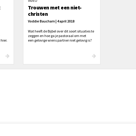
VIDEO
t
Trouwen met een niet-
christen
Voddie Baucham | 4 april 2018
Wat heeft de Bijbel over dit soort situaties te
zeggen en hoe ga je pastoraal om met
hier.
een gelovige wiens partner niet gelovig is?
ren.
en in
Doneren