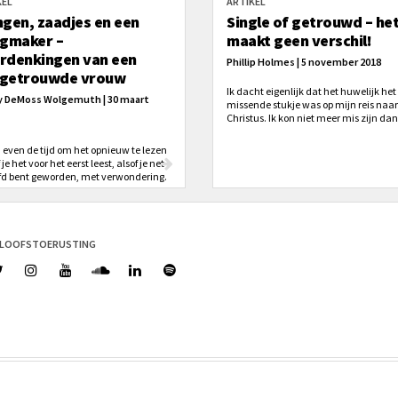
KEL
ARTIKEL
ngen, zaadjes en een
Single of getrouwd – he
igmaker –
maakt geen verschil!
rdenkingen van een
Phillip Holmes | 5 november 2018
getrouwde vrouw
Ik dacht eigenlijk dat het huwelijk het
 DeMoss Wolgemuth | 30 maart
missende stukje was op mijn reis naar
Christus. Ik kon niet meer mis zijn dan 
Het huwelijk zal je niet direct verande
Het zal alleen blootstellen wat al binn
even de tijd om het opnieuw te lezen
je is.
f je het voor het eerst leest, alsof je net
efd bent geworden, met verwondering.
ELOOFSTOERUSTING
gemene voorwaarden
Cookies