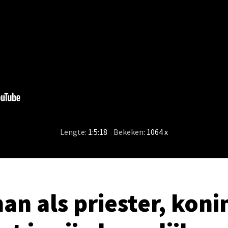
Lengte:
1:5:18
/
Bekeken
: 1064 x
an als priester, koni