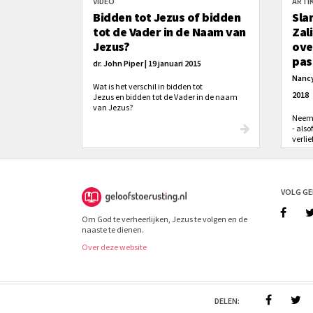
VIDEO
ARTI
Bidden tot Jezus of bidden
Sla
tot de Vader in de Naam van
Zal
Jezus?
ove
pas
dr. John Piper | 19 januari 2015
Nancy
Wat is het verschil in bidden tot
2018
Jezus en bidden tot de Vader in de naam
van Jezus?
Neem 
- also
verli
VOLG G
Om God te verheerlijken, Jezus te volgen en de
naaste te dienen.
Over deze website
© 2026 - Geloofstoerusting. Alle rechten voorbehouden.
Al
DELEN: