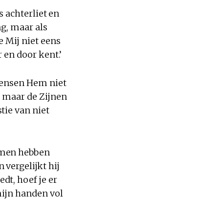
s achterliet en
ng, maar als
e Mij niet eens
r en door kent.’
mensen Hem niet
e maar de Zijnen
tie van niet
omen hebben
vergelijkt hij
t, hoef je er
mijn handen vol