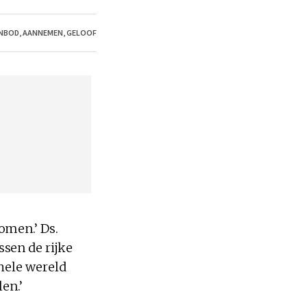
NBOD
,
AANNEMEN
,
GELOOF
omen.’ Ds.
sen de rijke
 hele wereld
en.’