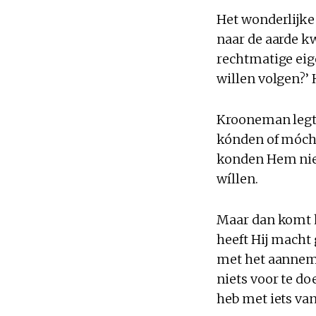
Het wonderlijke i
naar de aarde kw
rechtmatige eige
willen volgen?’ 
Krooneman legt 
kónden of mócht
konden Hem niet
wíllen.
Maar dan komt 
heeft Hij macht
met het aanneme
niets voor te do
heb met iets van