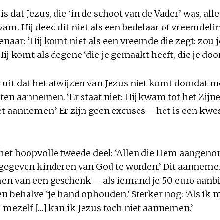
s dat Jezus, die ‘in de schoot van de Vader’ was, alle
am. Hij deed dit niet als een bedelaar of vreemdeli
naar: ‘Hij komt niet als een vreemde die zegt: zou j
Hij komt als degene ‘die je gemaakt heeft, die je doo
uit dat het afwijzen van Jezus niet komt doordat 
en aannemen. ‘Er staat niet: Hij kwam tot het Zijn
 aannemen.’ Er zijn geen excuses – het is een kwes
het hoopvolle tweede deel: ‘Allen die Hem aangen
 gegeven kinderen van God te worden.’ Dit aannemen 
n van een geschenk – als iemand je 50 euro aanbied
en behalve ‘je hand ophouden.’ Sterker nog: ‘Als ik 
 mezelf […] kan ik Jezus toch niet aannemen.’