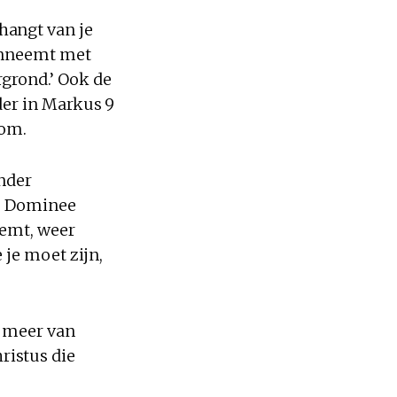
hangt van je
aanneemt met
rgrond.’ Ook de
ader in Markus 9
kom.
onder
.’ Dominee
eemt, weer
 je moet zijn,
t meer van
ristus die