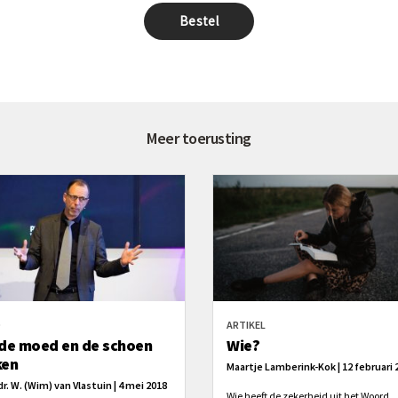
Meer toerusting
O
ARTIKEL
 de moed en de schoen
Wie?
ken
Maartje Lamberink-Kok | 12 februari 
dr. W. (Wim) van Vlastuin | 4 mei 2018
Wie heeft de zekerheid uit het Woord