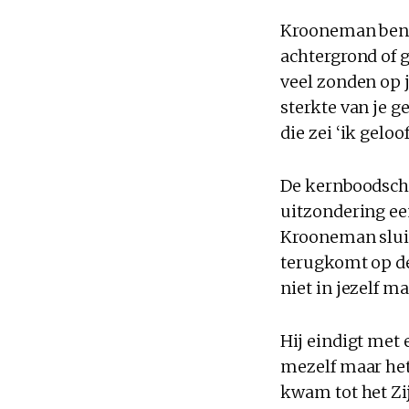
Krooneman benad
achtergrond of g
veel zonden op j
sterkte van je g
die zei ‘ik gelo
De kernboodscha
uitzondering ee
Krooneman sluit
terugkomt op de 
niet in jezelf ma
Hij eindigt met 
mezelf maar het
kwam tot het Zij