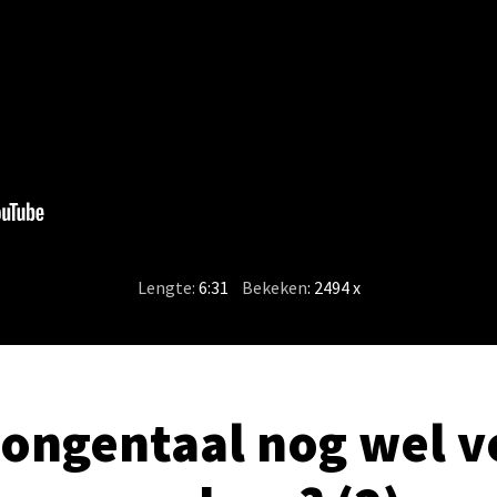
Lengte:
6:31
/
Bekeken
: 2494 x
 tongentaal nog wel v