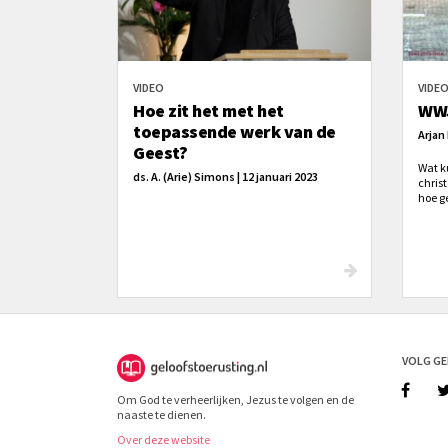
VIDEO
VIDE
Hoe zit het met het
WW
toepassende werk van de
Arjan 
Geest?
Wat ku
ds. A. (Arie) Simons | 12 januari 2023
chris
hoe g
aan d
beslis
Kracht
VOLG G
Om God te verheerlijken, Jezus te volgen en de
naaste te dienen.
Over deze website