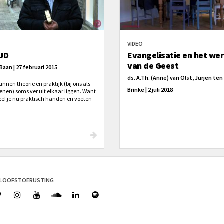
O
VIDEO
JD
Evangelisatie en het we
van de Geest
Baan | 27 februari 2015
ds. A.Th. (Anne) van Olst, Jurjen ten
nnen theorie en praktijk (bij ons als
Brinke | 2 juli 2018
tenen) soms ver uit elkaar liggen. Want
eef je nu praktisch handen en voeten
e boodschap van de Bijbel? Arjan is er
t over: 'We moeten leven uit de
bron; de Heilige Geest.'
ELOOFSTOERUSTING