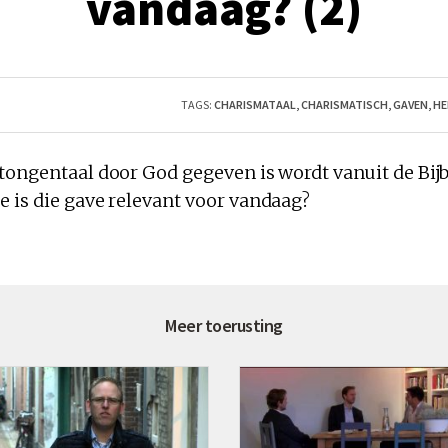
vandaag? (2)
TAGS:
CHARISMATAAL
,
CHARISMATISCH
,
GAVEN
,
HE
tongentaal
door God gegeven
is
wordt vanuit de Bij
re
is
die gave relevant
voor vandaag
?
Meer toerusting