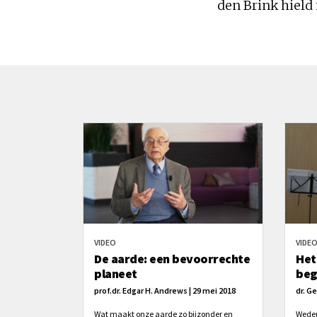
den Brink hield
VIDEO
VIDE
De aarde: een bevoorrechte
Het
planeet
beg
prof.dr. Edgar H. Andrews | 29 mei 2018
dr. Ge
Wat maakt onze aarde zo bijzonder en
Weder