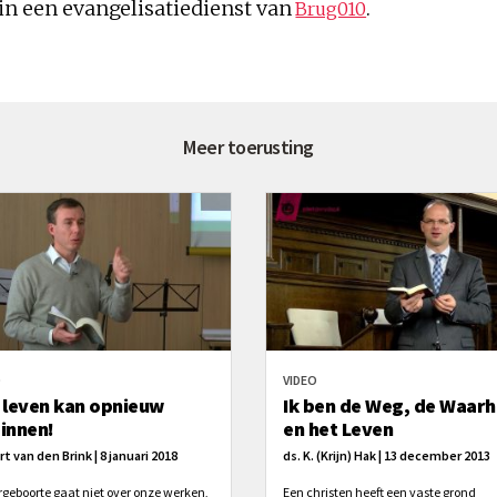
 in een evangelisatiedienst van
.
Brug010
Meer toerusting
O
VIDEO
 leven kan opnieuw
Ik ben de Weg, de Waarh
innen!
en het Leven
rt van den Brink | 8 januari 2018
ds. K. (Krijn) Hak | 13 december 2013
geboorte gaat niet over onze werken,
Een christen heeft een vaste grond