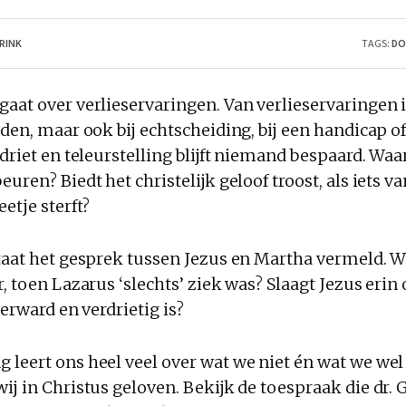
BRINK
TAGS:
DO
aat over verlieservaringen. Van verlieservaringen i
jden, maar ook bij echtscheiding, bij een handicap of
rdriet en teleurstelling blijft niemand bespaard. Wa
uren? Biedt het christelijk geloof troost, als iets va
etje sterft?
staat het gesprek tussen Jezus en Martha vermeld
r, toen Lazarus ‘slechts’ ziek was? Slaagt Jezus eri
verward en verdrietig is?
 leert ons heel veel over wat we niet én wat we w
ij in Christus geloven. Bekijk de toespraak die dr. G