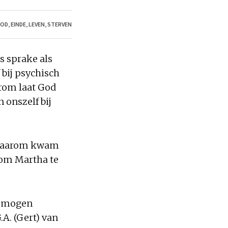
OD
,
EINDE
,
LEVEN
,
STERVEN
s sprake als
 bij psychisch
arom laat God
n onszelf bij
. Waarom kwam
n om Martha te
el mogen
.A. (Gert) van