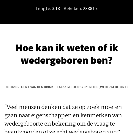
Lengte:
3:18
/
Bekeken
: 23881 x
Hoe kan ik weten of ik
wedergeboren ben?
DOOR:
DR. GERT VAN DEN BRINK
TAGS:
GELOOFSZEKERHEID
,
WEDERGEBOORTE
“Veel mensen denken dat ze op zoek moeten
gaan naar eigenschappen en kenmerken van
wedergeboorte en bekering om de vraag te
beantwoorden
of
ze echt
wedergeboren zijn
.”