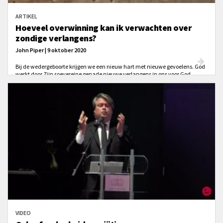
ARTIKEL
Hoeveel overwinning kan ik verwachten over
zondige verlangens?
John Piper | 9 oktober 2020
Bij de wedergeboorte krijgen we een nieuw hart met nieuwe gevoelens. God
werkt door Zijn soevereine genade nieuwe verlangens in ons voor God.
Nieuwe affecties voor God. Nieuwe liefde voor God. God geeft ons vreugde in
datgene waarin Hij Zelf het meeste vreugde vindt: Zichzelf!
VIDEO