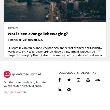
ARTIKEL
Wat is een evangeliebeweging?
Tim Keller | 28 februari 2020
Er is sprake van een evangeliebeweging wanneer het evangelie zelf opnieuw
wordt ontdekt. Het zet zowel op individueel als gezamenlijk niveau de
dingen in beweging. Daarbij staan niet mensen of methodes centraal, maar
het Evangelie van Jezus Christus zelf. Het Evangelie is de kracht van God
dat mensen vernieuwt, steden verandert en wereldleiders bestuurt.
VOLG GELOOFSTOERUSTING
Om God te verheerlijken, Jezus te
volgen en de naaste te dienen.
Over deze website