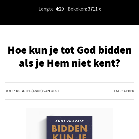
Lengte:
4:29
/
Bekeken
: 3711 x
Hoe kun je tot God bidden
als je Hem niet kent?
DOOR:
DS. A.TH. (ANNE) VAN OLST
TAGS:
GEBED