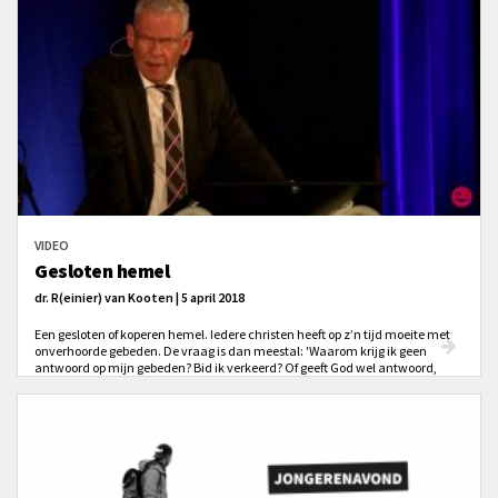
VIDEO
Gesloten hemel
dr. R(einier) van Kooten | 5 april 2018
Een gesloten of koperen hemel. Iedere christen heeft op z’n tijd moeite met
onverhoorde gebeden. De vraag is dan meestal: 'Waarom krijg ik geen
antwoord op mijn gebeden? Bid ik verkeerd? Of geeft God wel antwoord,
maar versta ik het niet? Heeft het wel zin om te bidden?'