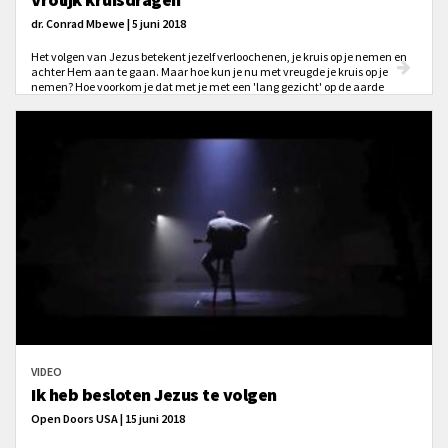
dr. Conrad Mbewe | 5 juni 2018
Het volgen van Jezus betekent jezelf verloochenen, je kruis op je nemen en
achter Hem aan te gaan. Maar hoe kun je nu met vreugde je kruis op je
nemen? Hoe voorkom je dat met je met een 'lang gezicht' op de aarde
rondloopt, terwijl je belijdt een volgeling van Jezus te zijn? Wat is het
geheim?
VIDEO
Ik heb besloten Jezus te volgen
Open Doors USA | 15 juni 2018