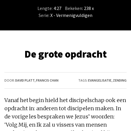
Lengte:
4:27
/
Bekeken
: 238 x
Serie
:
X - Vermenigvuldigen
De grote opdracht
DOOR:
DAVID PLATT
,
FRANCIS CHAN
TAGS:
EVANGELISATIE
,
ZENDING
Vanaf het begin hield het discipelschap ook een
opdracht in: anderen tot discipelen maken. In
de vorige les bespraken we Jezus’ woorden:
‘Volg Mij, en Ik zal u vissers van mensen