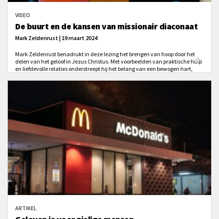
VIDEO
De buurt en de kansen van missionair diaconaat
Mark Zeldenrust | 19 maart 2024
Mark Zeldenrust benadrukt in deze lezing het brengen van hoop door het
delen van het geloof in Jezus Christus. Met voorbeelden van praktische hulp
en liefdevolle relaties onderstreept hij het belang van een bewogen hart,
voortdurend gebed, eenheid onder gelovigen, en geloof in de belofte van
hoop voor een gebroken wereld.
ARTIKEL