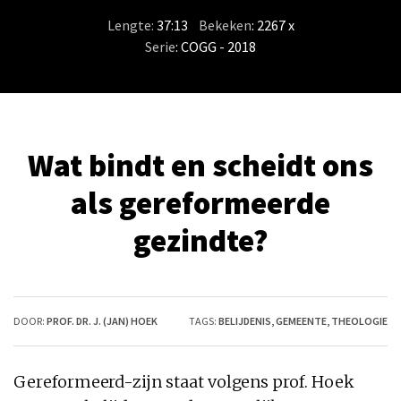
Lengte:
37:13
/
Bekeken
: 2267 x
Serie
:
COGG - 2018
Wat bindt en scheidt ons
als gereformeerde
gezindte?
DOOR:
PROF. DR. J. (JAN) HOEK
TAGS:
BELIJDENIS
,
GEMEENTE
,
THEOLOGIE
Gereformeerd-zijn staat volgens prof. Hoek