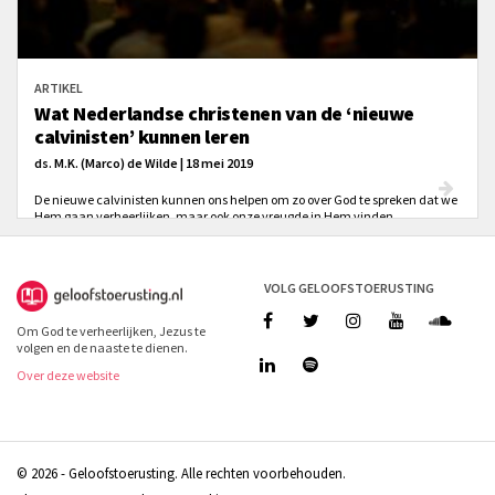
ARTIKEL
Wat Nederlandse christenen van de ‘nieuwe
calvinisten’ kunnen leren
ds. M.K. (Marco) de Wilde | 18 mei 2019
De nieuwe calvinisten kunnen ons helpen om zo over God te spreken dat we
Hem gaan verheerlijken, maar ook onze vreugde in Hem vinden.
VOLG GELOOFSTOERUSTING
Om God te verheerlijken, Jezus te
volgen en de naaste te dienen.
Over deze website
© 2026 - Geloofstoerusting. Alle rechten voorbehouden.