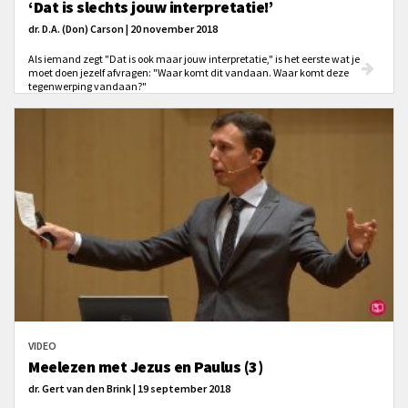
‘Dat is slechts jouw interpretatie!’
dr. D.A. (Don) Carson | 20 november 2018
Als iemand zegt "Dat is ook maar jouw interpretatie," is het eerste wat je
moet doen jezelf afvragen: "Waar komt dit vandaan. Waar komt deze
tegenwerping vandaan?"
VIDEO
Meelezen met Jezus en Paulus (3)
dr. Gert van den Brink | 19 september 2018