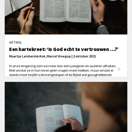
ARTIKEL
Een hartekreet: ‘Is God echt te vertrouwen …?’
Maartje Lamberink-Kok, Marcel Vroegop | 2 oktober 2021
In onze omgeving zien we meer dan eens jongeren en ouderen afhaken.
Niet omdat ze in hun leven geen vragen meer hebben, maar omdat er
steeds meer twijfel is binnengeslopen of de Bijbel wel gezaghebbende
antwoorden biedt. ‘Een boek van tweeduizend jaar oud, hoe serieus moet je
dat nog nemen?’ ‘Is wat geschreven is niet erg tijd- en cultuurgebonden?’ ‘Is
de Bijbel werkelijk Gods Woord en is hij te vertrouwen?’ Dit zijn herkenbare
vragen, toch?