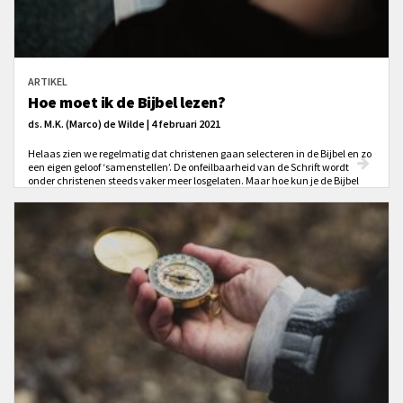
ARTIKEL
Hoe moet ik de Bijbel lezen?
ds. M.K. (Marco) de Wilde | 4 februari 2021
Helaas zien we regelmatig dat christenen gaan selecteren in de Bijbel en zo
een eigen geloof ‘samenstellen’. De onfeilbaarheid van de Schrift wordt
onder christenen steeds vaker meer losgelaten. Maar hoe kun je de Bijbel
nog met vertrouwen lezen als die niet onfeilbaar is?