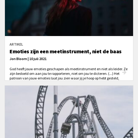
ARTIKEL
Emoties zijn een meetinstrument, niet de baas
Jon Bloom | 10 juli 2021
God heeft jouw emoties geschapen als meetinstrument en niet als leider. Ze
zijn bedoeld om aan jou te rapporteren, niet om jou te dicteren. (...) Het
patroon van jouw emoties laat jou zien waar jij je hoop op hebt gesteld,
omdat ze opgaan in wat jij gelooft en waardeert – en hoeveel.