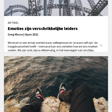
ARTIKEL
Emoties zijn verschrikkelijke leiders
Greg Morse | 4 juni 2021
We leven in een emoji-wereld waar zelfexpressie en ‘je ware zelf zijn’ de
hoogste prioriteit heeft – niemand kan ons vertellen hoe we ons moeten
voelen. We zijn snel, bijna reflexmatig, in het toevoegen van ons blije,
verdrietige, huilende, verbaasde of gekke gezicht via de app of een
comment. En in plaats van op de grond te kronkelen, vinden we het beter
om al onze emoties te uiten in plaats van achter te blijven en als ‘fake’ te
worden gezien. Dit is niet altijd zo geweest ... en: is het een goed idee?