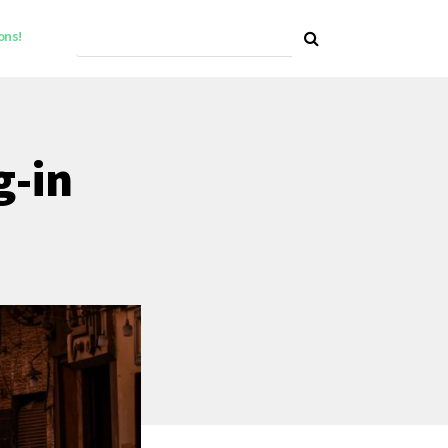
ons!
g-in