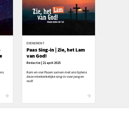
EVENEMENT
e
Paas Sing-in | Zie, het Lam
de
van God!
Redactie | 21 april 2025
ens
Kom en vier Pasen samen met ons tijdens
deze interkerkelijke sing-in voor jong en
oud!