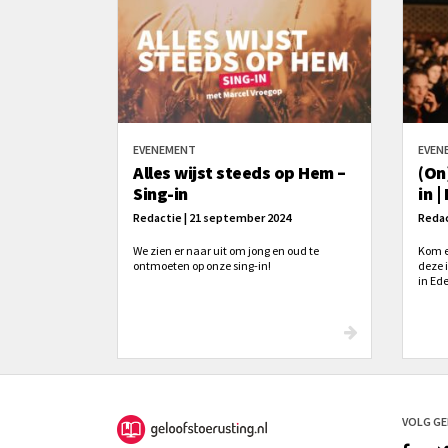
EVENEMENT
EVEN
Alles wijst steeds op Hem –
(On
Sing-in
in |
Redactie | 21 september 2024
Redac
We zien er naar uit om jong en oud te
Kom e
ontmoeten op onze sing-in!
deze 
in Ede
jong 
VOLG G