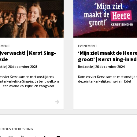
EMENT
EVENEMENT
)verwacht! | Kerst Sing-
‘Mijn ziel maakt de Heer
 Ede
groot!’ | Kerst Sing-in E
tie | 26 december 2023
Redactie | 26 december 2024
n vier Kerst samen met ons tijdens
Kom en vier Kerst samen met ons tijd
interkerkelijke Sing-in. Je bent welkom
deze interkerkelijke sing-in in Ede!
 - een avond vol Bijbel en zang voor
en oud!
ELOOFSTOERUSTING