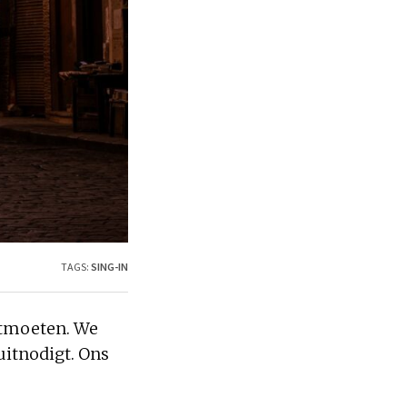
TAGS:
SING-IN
ontmoeten. We
uitnodigt. Ons