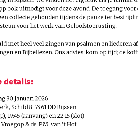
pp ook uitnodigt voor deze avond. De toegang voor 
 een collecte gehouden tijdens de pauze ter bestrijdi
 steun voor het werk van Geloofstoerusting.
uld met heel veel zingen van psalmen en liederen a
gen en Bijbellezen. Ons advies: kom op tijd; de koffi
 details:
dag 30 januari 2026
kerk, Schild 8, 7461 DD Rijssen
op), 19:45 (aanvang) en 22:15 (slot)
 Vroegop & ds. P.M. van ’t Hof