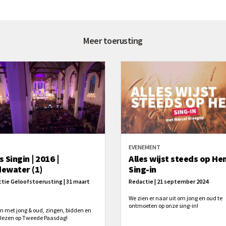
Meer toerusting
O
EVENEMENT
 Singin | 2016 |
Alles wijst steeds op He
ewater (1)
Sing-in
tie Geloofstoerusting | 31 maart
Redactie | 21 september 2024
We zien er naar uit om jong en oud te
ontmoeten op onze sing-in!
 met jong & oud, zingen, bidden en
l lezen op Tweede Paasdag!