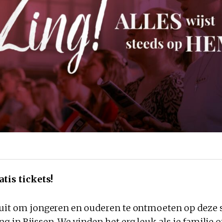
atis tickets!
 uit om jongeren en ouderen te ontmoeten op deze 
g in Rijssen. We vinden het erg leuk als je familie o