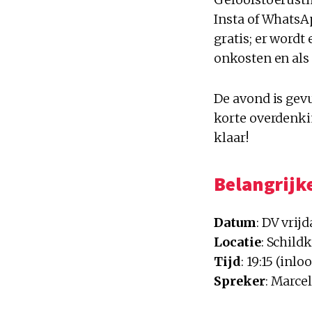
Insta of WhatsA
gratis; er wordt
onkosten en als
De avond is gev
korte overdenkin
klaar!
Belangrijke
Datum
: DV vrij
Locatie
: Schild
Tijd
: 19:15 (inlo
Spreker
: Marcel