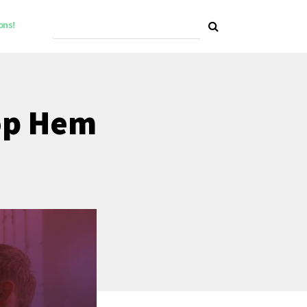
ons!
 op Hem