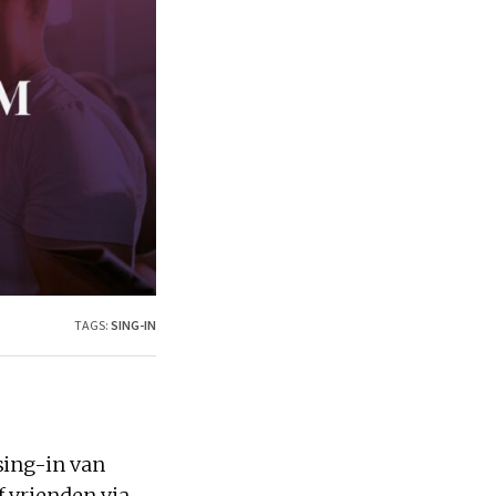
TAGS:
SING-IN
sing-in van
f vrienden via