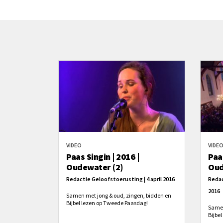
VIDEO
VIDE
Paas Singin | 2016 |
Paas
Oudewater (2)
Oud
Redactie Geloofstoerusting | 4 april 2016
Redac
2016
Samen met jong & oud, zingen, bidden en
Bijbel lezen op Tweede Paasdag!
Samen
Bijbe