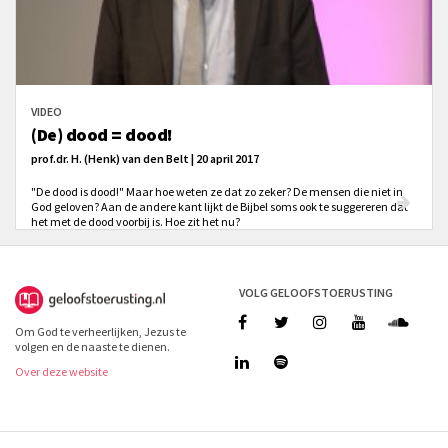
VIDEO
(De) dood = dood!
prof.dr. H. (Henk) van den Belt | 20 april 2017
"De dood is dood!" Maar hoe weten ze dat zo zeker? De mensen die niet in
God geloven? Aan de andere kant lijkt de Bijbel soms ook te suggereren dat
het met de dood voorbij is. Hoe zit het nu?
VOLG GELOOFSTOERUSTING
Om God te verheerlijken, Jezus te
volgen en de naaste te dienen.
Over deze website