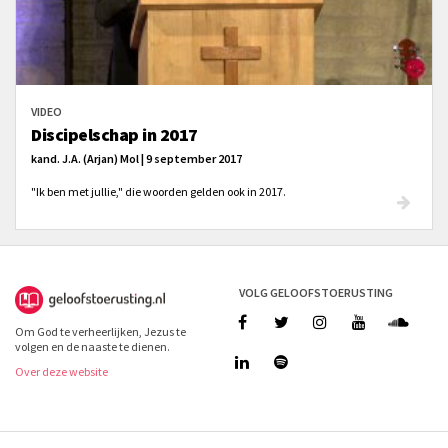
VIDEO
Discipelschap in 2017
kand. J.A. (Arjan) Mol | 9 september 2017
"Ik ben met jullie," die woorden gelden ook in 2017.
VOLG GELOOFSTOERUSTING
Om God te verheerlijken, Jezus te
volgen en de naaste te dienen.
Over deze website