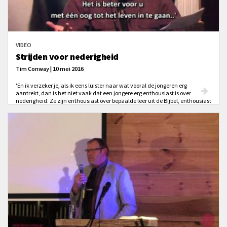
VIDEO
Strijden voor nederigheid
Tim Conway | 10 mei 2016
'En ik verzeker je, als ik eens luister naar wat vooral de jongeren erg
aantrekt, dan is het niet vaak dat een jongere erg enthousiast is over
nederigheid. Ze zijn enthousiast over bepaalde leer uit de Bijbel, enthousiast
over de vervulling van de Geest, enthousiast over evangelisatie. Geweldig! Ik
wil niets hiervan aan de kant zetten, het zijn goede dingen. Maar hoe vaak
zijn we enthousiast over nederigheid?'