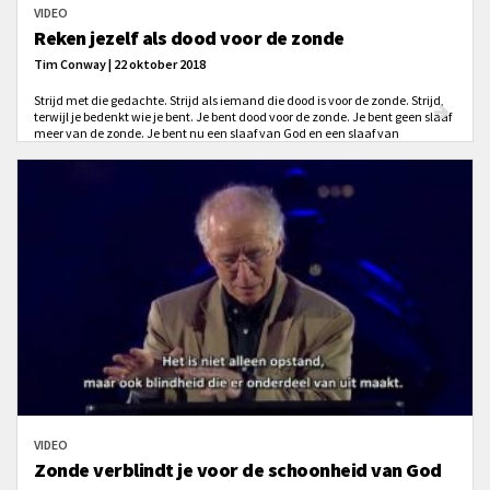
VIDEO
Reken jezelf als dood voor de zonde
Tim Conway | 22 oktober 2018
Strijd met die gedachte. Strijd als iemand die dood is voor de zonde. Strijd,
terwijl je bedenkt wie je bent. Je bent dood voor de zonde. Je bent geen slaaf
meer van de zonde. Je bent nu een slaaf van God en een slaaf van
gerechtigheid. Bedenk wie je bent. Strijd in die wetenschap. Dat is
essentieel, dat is superbelangrijk voor deze strijd.
VIDEO
Zonde verblindt je voor de schoonheid van God