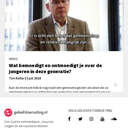
VIDEO
Wat bemoedigt en ontmoedigt je over de
jongeren in deze generatie?
Tim Keller | 5 juli 2018
Aan de ene kant heb ik nog nooit een generatie gezien als deze die zo
geïnteresseerd is in verbinding en meer dan ooit verlangend daarnaar.
Aan de andere kant willen jonge mensen wel bij een gemeenschap horen,
maar zijn ze niet bereid om de prijs te betalen.
VOLG GELOOFSTOERUSTING
Om God te verheerlijken, Jezus te
volgen en de naaste te dienen.