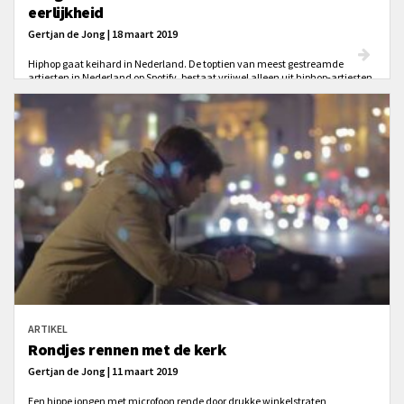
eerlijkheid
Gertjan de Jong | 18 maart 2019
Hiphop gaat keihard in Nederland. De toptien van meest gestreamde
artiesten in Nederland op Spotify, bestaat vrijwel alleen uit hiphop-artiesten.
Josylvio, Ronnie Flex en Lil’ Kleine vormen momenteel de ‘grote drie’.
Waarom is juist hiphop zo enorm populair?
ARTIKEL
Rondjes rennen met de kerk
Gertjan de Jong | 11 maart 2019
Een hippe jongen met microfoon rende door drukke winkelstraten,