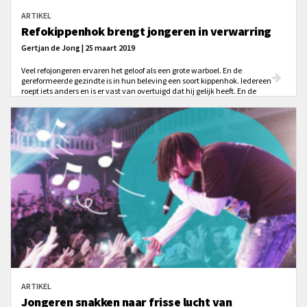
ARTIKEL
Refokippenhok brengt jongeren in verwarring
Gertjan de Jong | 25 maart 2019
Veel refojongeren ervaren het geloof als een grote warboel. En de
gereformeerde gezindte is in hun beleving een soort kippenhok. Iedereen
roept iets anders en is er vast van overtuigd dat hij gelijk heeft. En de
jongeren zelf? Die staan er stilletjes bij met grote vraagtekens in hun ogen.
Ze hebben geen idee wie er nou gelijk heeft en waar ze in vredesnaam de
Waarheid moeten vinden. Overdreven?
ARTIKEL
Jongeren snakken naar frisse lucht van