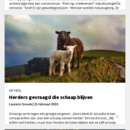
achtervolgd door een cameraman. “Kom op, meekomen!” riep die jongen al
rennend. “Snel! Er zijn geweldige prijzen.” Mensen werden nieuwsgierig. Ze
gingen mee rennen. “Ja, kom mee!” moedigde de jongen aan. “Er zijn
geweldige prijzen!” De groep renners werd steeds groter. Ze renden lachend
en hijgend door de straten van Londen, de cameraman en die jongen
achterna. “Kom op!” bleef hij roepen. “Er zijn prachtige prijzen!”
ARTIKEL
Herders gevraagd die schaap blijven
Laurens Snoek | 21 februari 2019
Onlangs zei ik tegen een groepje jongeren: „Soms denk ik: als jullie al een
schaap willen zijn, dan een schaap zonder herder.” De reactie was: „Wij
willen wel herders, maar dan herders die laten blijken dat ze zelf schaap
zijn.”