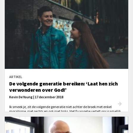
ARTIKEL
De volgende generatie bereiken: ‘Laat hen zich
verwonderen over God!’
Kevin DeYoung | 17 december 2018
Ik smeek je, zit de volgende generatie niet achter de broek met enkel
moralisme, niet rechts en ook niet links. Het Evangelie vertelt ons namelijk
niet wat wij moeten doen voor God, maar wat God heeft gedaan voor ons.
Dus bereik jongeren met het goede nieuws over wie God is en wat Hij heeft
gedaan voor ons.