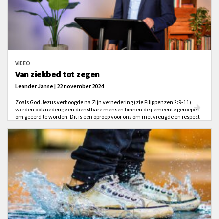
VIDEO
Van ziekbed tot zegen
Leander Janse | 22 november 2024
Zoals God Jezus verhoogde na Zijn vernedering (zie Filippenzen 2:9-11),
worden ook nederige en dienstbare mensen binnen de gemeente geroepen
om geëerd te worden. Dit is een oproep voor ons om met vreugde en respect
om te gaan met medegelovigen die zich geven voor het Koninkrijk van God.