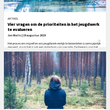
ARTIKEL
Vier vragen om de prioriteiten in het jeugdwerk
te evalueren
Jon Watts | 19 augustus 2019
Het proces om mijzelf en ons jeugdwerk eerlijk te beoordelen is soms pijnlijk
geweest, maar het is ook een grote bron van vreugde. De Heere is aan het
werk als we onszelf eerlijk onderzoeken. Hier zijn daarom vier vragen om jou
te helpen nadenken over de prioriteiten van jouw gemeente als het gaat om
jeugdwerk.