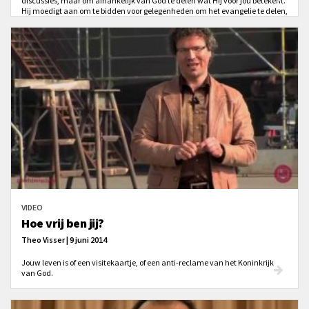
discussies, maar om afhankelijk van God te delen wat Hij voor jou betekent.
Hij moedigt aan om te bidden voor gelegenheden om het evangelie te delen,
en om beschikbaar te zijn voor God's roeping - of dat nu ver weg is of in je
directe omgeving. Het belangrijkste is een verlangen om Gods getuige te
zijn, gedreven door Zijn liefde.
VIDEO
Hoe vrij ben jij?
Theo Visser | 9 juni 2014
Jouw leven is of een visitekaartje, of een anti-reclame van het Koninkrijk
van God.