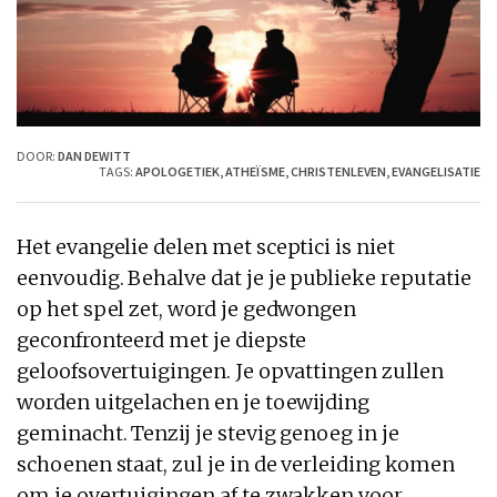
DOOR:
DAN DEWITT
TAGS:
APOLOGETIEK
,
ATHEÏSME
,
CHRISTENLEVEN
,
EVANGELISATIE
Het evangelie delen met sceptici is niet
eenvoudig. Behalve dat je je publieke reputatie
op het spel zet, word je gedwongen
geconfronteerd met je diepste
geloofsovertuigingen. Je opvattingen zullen
worden uitgelachen en je toewijding
geminacht. Tenzij je stevig genoeg in je
schoenen staat, zul je in de verleiding komen
om je overtuigingen af te zwakken voor