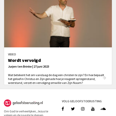
VIDEO
Wordt vervolgd
Jurjen ten Brinke | 27 juni 2023
Wat betekent het om vandaag de dag een christen te zijn? En hoe bepaalt
het geloof in Christus en Zijn genade hoe je reageert op tegenstand,
weerstand, verzet en vervolging omwille van Zijn Naam?
VOLG GELOOFSTOERUSTING
Om God te verheerlijken, Jezus te
volgen en de naaste te dienen.