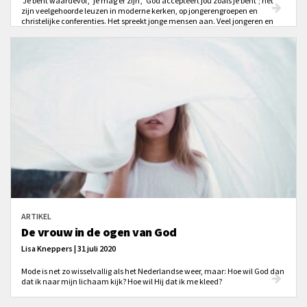
‘Je bent waardevol’, ‘je mag er zijn’, ‘God accepteert jou zoals je bent’; het
zijn veelgehoorde leuzen in moderne kerken, op jongerengroepen en
christelijke conferenties. Het spreekt jonge mensen aan. Veel jongeren en
tieners zijn onzeker, en op dat gevoel wordt ingespeeld. God accepteert jou
namelijk zoals je bent, Hij vindt jou goed genoeg, Hij vindt jou waardevol
zoals je bent: dat wordt hen verzekerd. Maar is dat eigenlijk wel waar? Het
antwoord op die vraag is nog niet zo gemakkelijk.
ARTIKEL
De vrouw in de ogen van God
Lisa Kneppers | 31 juli 2020
Mode is net zo wisselvallig als het Nederlandse weer, maar: Hoe wil God dan
dat ik naar mijn lichaam kijk? Hoe wil Hij dat ik me kleed?