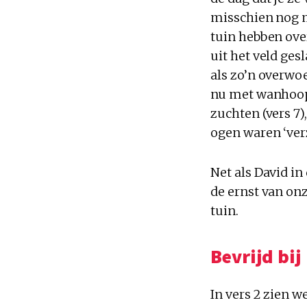
misschien nog m
tuin hebben over
uit het veld ges
als zo’n overwoe
nu met wanhoop 
zuchten (vers 7)
ogen waren ‘verz
Net als David i
de ernst van on
tuin.
Bevrijd bij
In vers 2 zien we