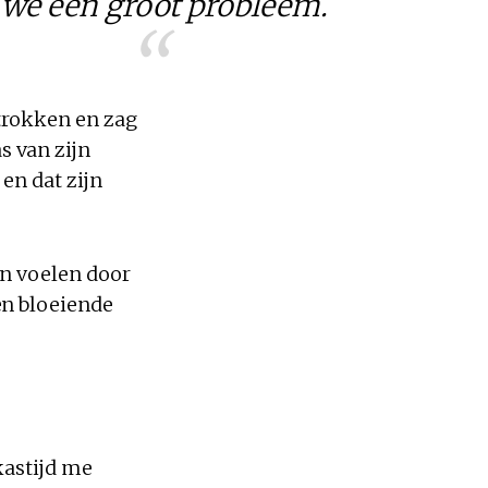
we een groot probleem.
etrokken en zag
 van zijn
 en dat zijn
en voelen door
en bloeiende
 kastijd me