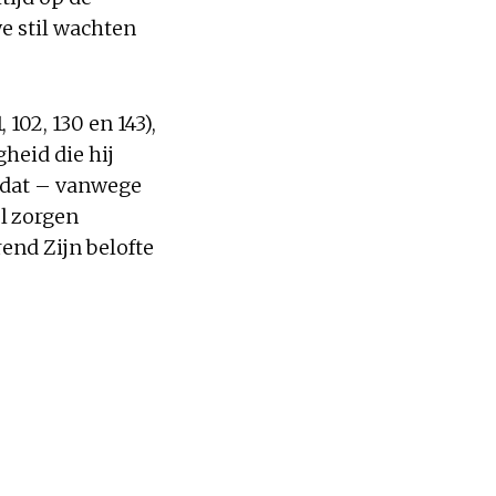
e stil wachten
102, 130 en 143),
heid die hij
n dat – vanwege
l zorgen
end Zijn belofte