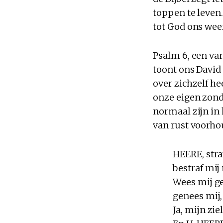
toppen te leven.
tot God ons wee
Psalm 6, een van
toont ons David 
over zichzelf he
onze eigen zond
normaal zijn in
van rust voorho
HEERE, stra
bestraf mij
Wees mij ge
genees mij,
Ja, mijn zi