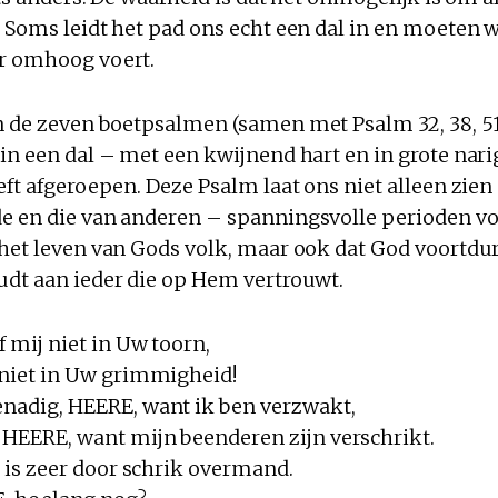
 Soms leidt het pad ons echt een dal in en moeten w
r omhoog voert.
 de zeven boetpsalmen (samen met Psalm 32, 38, 51, 
in een dal – met een kwijnend hart en in grote narig
eft afgeroepen. Deze Psalm laat ons niet alleen zie
e en die van anderen – spanningsvolle perioden vo
 het leven van Gods volk, maar ook dat God voortdur
udt aan ieder die op Hem vertrouwt.
f mij niet in Uw toorn,
 niet in Uw grimmigheid!
nadig, HEERE, want ik ben verzwakt,
 HEERE, want mijn beenderen zijn verschrikt.
el is zeer door schrik overmand.