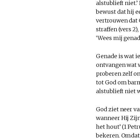
alstublieft niet.
bewust dat hij e
vertrouwen dat 
straffen (vers 2)
‘Wees mij genadi
Genade is wat ie
ontvangen wat w
proberen zelf on
tot God om barm
alstublieft niet 
God ziet neer va
wanneer Hij Zijn
het hout’ (1 Pet
bekeren. Omdat 