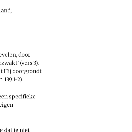
mand;
evelen, door
zwakt’ (vers 3).
t Hij doorgrondt
139:1-2).
geen specifieke
eigen
 dat je niet