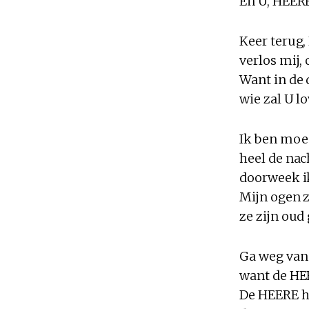
En U, HEER
Keer terug,
verlos mij,
Want in de 
wie zal U lo
Ik ben moe
heel de nac
doorweek i
Mijn ogen z
ze zijn oud
Ga weg van m
want de HE
De HEERE h