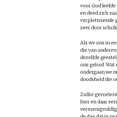
voor God leefde
en deed zich na
verpletterende g
zeer door schrik
Als we ons in e
die van anderen 
dezelfde geeste
ons geloof. Wat
ondergaan we nu
doodsheid die o
Zulke gevoelens 
hier en daar een
vermenigvuldige
de dag dat je ze