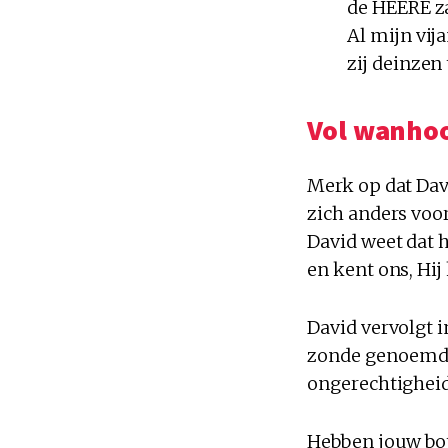
de HEERE z
Al mijn vi
zij deinzen
Vol wanho
Merk op dat Davi
zich anders voor 
David weet dat h
en kent ons, Hij
David vervolgt i
zonde genoemd, 
ongerechtigheid
Hebben jouw bot