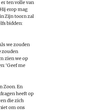
h er ten volle van
 Hij erop mag
n Zijn toorn zal
lfs bidden:
 Als we zouden
e zouden
rom zien we op
en: ‘Geef me
jn Zoon. En
edragen heeft op
ren die zich
niet om ons