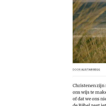
DOOR:
ALISTAIR BEGG
Christenen zijn 
ons wijs te mak
of dat we ons ni
de Bijbel zegt i