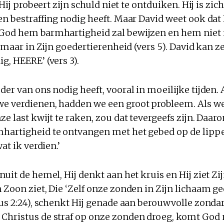
’ Hij probeert zijn schuld niet te ontduiken. Hij is zic
en bestraffing nodig heeft. Maar David weet ook dat
God hem barmhartigheid zal bewijzen en hem niet i
, maar in Zijn goedertierenheid (vers 5). David kan ze
g, HEERE’ (vers 3).
der van ons nodig heeft, vooral in moeilijke tijden.
e verdienen, hadden we een groot probleem. Als w
ze last kwijt te raken, zou dat tevergeefs zijn. Daa
hartigheid te ontvangen met het gebed op de lipp
wat ik verdien.’
nuit de hemel, Hij denkt aan het kruis en Hij ziet Zi
 Zoon ziet, Die ‘Zelf onze zonden in Zijn lichaam g
rus 2:24), schenkt Hij genade aan berouwvolle zonda
Christus de straf op onze zonden droeg, komt God 