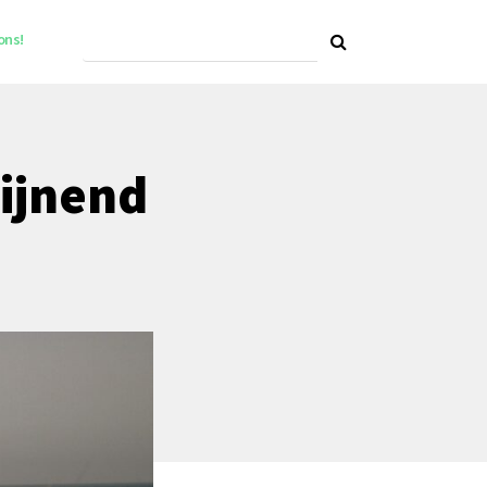
ons!
ijnend