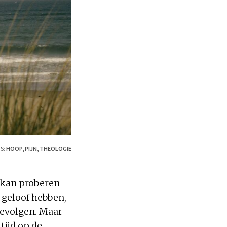
S:
HOOP
,
PIJN
,
THEOLOGIE
e kan proberen
 geloof hebben,
gevolgen. Maar
tijd op de