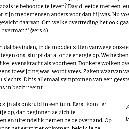
 zoals je behoorde te leven? David leefde met een l
ar zijn medemensen anders voor dan hij was. Nu voel
ewicht daarvan. Om welke overtreding het ook gaat, 
 overmand’ (vers 4).
en dal bevinden, in de modder zitten vanwege onze 
tegen ons, slurpt dat al onze energie op. We hebben
lijke levenskracht als voorheen. Donkere wolken 
 eens toewijding was, wordt vrees. Zaken waarvan w
 slechts. Dit is allemaal symptomen van een geeste
ns in bezit neemt.
zijn als onkruid in een tuin. Eerst komt er
tje op, dan beginnen ze zich te
n en uiteindelijk nemen ze de overhand. Op
 voor het eerst ziet opkomen, bekijk je ze