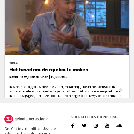
VIDEO
Het bevel om discipelen te maken
David Platt, Francis Chan | 19 juli 2019
Ik weet niet of jij dit weleens ervaart, maar mij gebeurt het soms dat ik
anderen onderwijs en die les tegelijk zelf leer. ‘Dit wist ik ook nog niet.’ Terwijl
ik onderwijs geef, leer ik zelf ook. Daarom zeg ik opnieuw; voel die druk niet.
‘Zijn juk is zacht en Zijn last is licht.’ Want Hij is bij jou terwijl jij anderen
onderwijst. En terwijl jij hen aanmoedigt dat onderwijs door te geven, zullen
zij zelf de kracht van de Heilige Geest en Christus’ tegenwoordigheid
ervaren.
VOLG GELOOFSTOERUSTING
Om God te verheerlijken, Jezus te
volgen en de naaste te dienen.