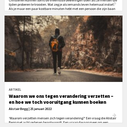
Christenen kunnen soms de vreemdste beweringen doen als ze mensen die
lijden proberen te troosten. Wat zeg je als iemands leven helemaal instort?
Als je maar een paar kostbare minuten hebt met een persoon die zijn baan
heeft verloren heeft, of zijn huis, echtgenoot, kind of levensdoelen, welke
troost geef je hem? "God geeft je niet meer dan je aan kunt," heb je dat al
eens gezegd? Nooit meer doen.
ARTIKEL
Waarom we ons tegen verandering verzetten –
en hoe we toch vooruitgang kunnen boeken
Alistair Begg | 25 januari 2022
‘Waarom verzetten mensen zich tegen verandering?’ Een vraag die Alistair
Begg met acht redenen beantwoordt. Een vraag die nog meer om een
antwoord vraagt: ‘Hoe kun je verzet tegen verandering overwinnen?’ Lees