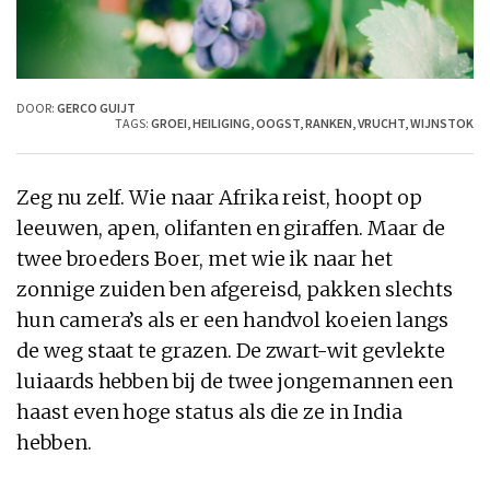
DOOR:
GERCO GUIJT
TAGS:
GROEI
,
HEILIGING
,
OOGST
,
RANKEN
,
VRUCHT
,
WIJNSTOK
Zeg nu zelf. Wie naar Afrika reist, hoopt op
leeuwen, apen, olifanten en giraffen. Maar de
twee broeders Boer, met wie ik naar het
zonnige zuiden ben afgereisd, pakken slechts
hun camera’s als er een handvol koeien langs
de weg staat te grazen. De zwart-wit gevlekte
luiaards hebben bij de twee jongemannen een
haast even hoge status als die ze in India
hebben.