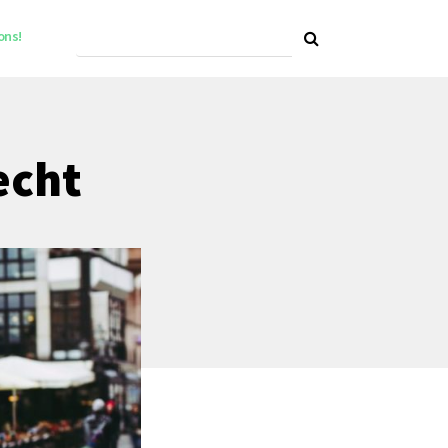
ons!
echt