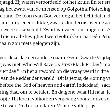
aagd. Zij waren veroordeeld tot het kruis. En ter e
 zag het zwart van de mensen op Golgotha. Plotselin
 rand. De toorn van God verjoeg al het licht dat in 
 uur hing er een dikke, zwarte duisternis over de a
vanwege onze schuld. Zwart vanwege ons ongeloof. 
d die in alle hevigheid werd voltrokken aan één Per
 naam zou niets gelogen zijn.
reeg deze dag een andere naam. Geen ‘Zwarte Vrijda
ag was niet ‘Who Will Save Us
From
Black Friday?’ ma
 Friday?’ En het antwoord op die vraag werd in drie
van de Redder der wereld: ‘Dit is Jezus, de Koning va
before the God of heaven and earth’, inderdaad, ‘sacr
 hing daar om te betalen. En datgene waar Hij naar ‘
opje. Hij kocht volkomen vergeving voor al onze zo
ie tussen God en zondaren. Voor de volle prijs.