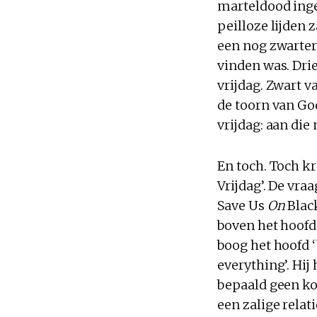
marteldood ingej
peilloze lijden
een nog zwartere
vinden was. Drie
vrijdag. Zwart 
de toorn van Go
vrijdag: aan die
En toch. Toch k
Vrijdag’. De vra
Save Us
On
Black
boven het hoofd 
boog het hoofd ‘
everything’. Hij
bepaald geen ko
een zalige relat