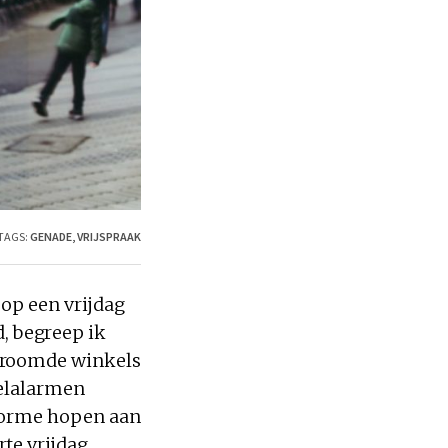
TAGS:
GENADE
,
VRIJSPRAAK
 op een vrijdag
 begreep ik
stroomde winkels
kelalarmen
enorme hopen aan
te vrijdag,