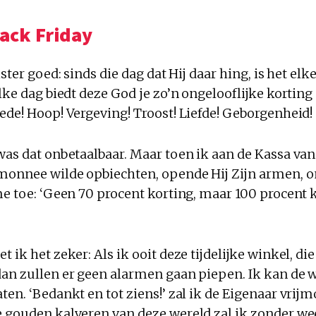
lack Friday
ister goed: sinds die dag dat Hij daar hing, is het elk
Elke dag biedt deze God je zo’n ongelooflijke kortin
ede! Hoop! Vergeving! Troost! Liefde! Geborgenheid!
was dat onbetaalbaar. Maar toen ik aan de Kassa va
monnee wilde opbiechten, opende Hij Zijn armen, o
me toe: ‘Geen 70 procent korting, maar 100 procent ko
t ik het zeker: Als ik ooit deze tijdelijke winkel, die
dan zullen er geen alarmen gaan piepen. Ik kan de 
ten. ‘Bedankt en tot ziens!’ zal ik de Eigenaar vrij
e gouden kalveren van deze wereld zal ik zonder 