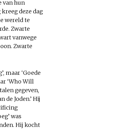
re van hun
g kreeg deze dag
de wereld te
arde. Zwarte
Zwart vanwege
soon. Zwarte
g’, maar ‘Goede
ar ‘Who Will
 talen gegeven,
n de Joden.’ Hij
ificing
joeg’ was
nden. Hij kocht