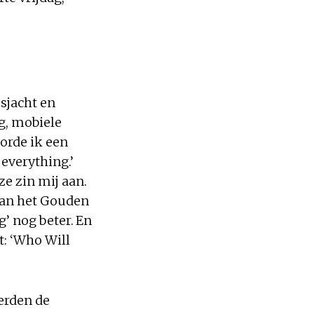
sjacht en
ng, mobiele
oorde ik een
 everything.’
ze zin mij aan.
aan het Gouden
g’ nog beter. En
t: ‘Who Will
erden de