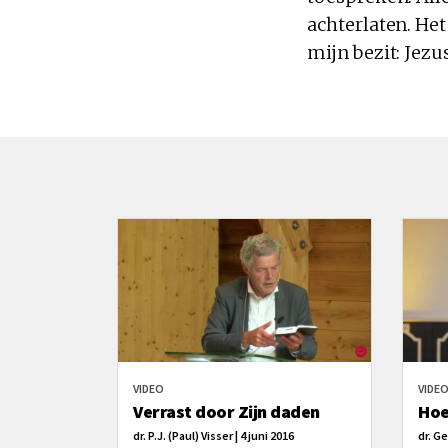
achterlaten. Het
mijn bezit: Jez
VIDEO
VIDE
Verrast door Zijn daden
Hoe
dr. P.J. (Paul) Visser | 4 juni 2016
dr. G