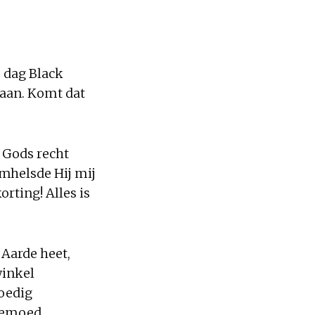
e dag Black
g aan. Komt dat
n Gods recht
mhelsde Hij mij
rting! Alles is
 Aarde heet,
winkel
moedig
weemoed