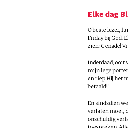
Elke dag B
O beste lezer, lu
Friday bij God. 
zien: Genade! Vr
Inderdaad, ooit 
mijn lege porte
en riep Hij het 
betaald!’
En sindsdien wee
verlaten moet, 
onschuldig verla
toespreken. All