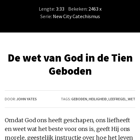
Lengte:
3:33
/
Bekeken
: 2463 x
Serie
:
New City Catechismus
De wet van God in de Tien
Geboden
DOOR:
JOHN YATES
TAGS:
GEBODEN
,
HEILIGHEID
,
LEEFREGEL
,
WET
Omdat
God
ons heeft geschapen, ons liefheeft
en weet wat het beste voor ons is, geeft Hij ons
morele, geestelijk instructie over hoe het leven