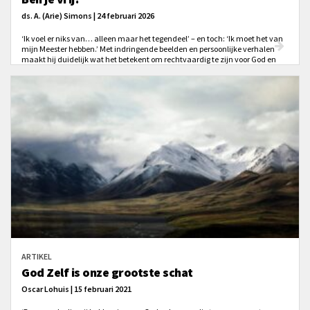
ds. A. (Arie) Simons | 24 februari 2026
‘Ik voel er niks van… alleen maar het tegendeel’ – en toch: ‘Ik moet het van
mijn Meester hebben.’ Met indringende beelden en persoonlijke verhalen
maakt hij duidelijk wat het betekent om rechtvaardig te zijn voor God en
écht vrij van wet en schuld: niet leven uit gevoel, maar uit Gods belofte. Een
bevrijdende boodschap die schuurt, troost en je opnieuw laat luisteren naar
Romeinen 5, 6 en 7.
ARTIKEL
God Zelf is onze grootste schat
Oscar Lohuis | 15 februari 2021