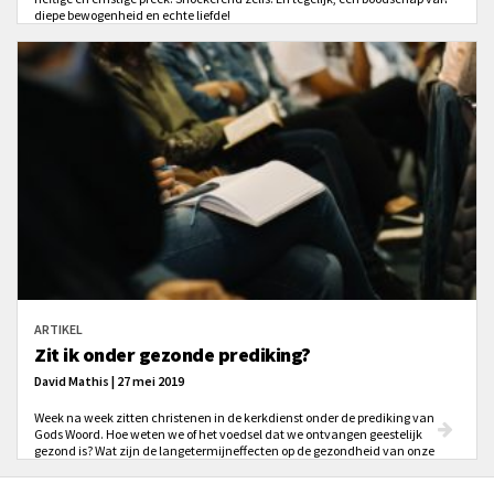
diepe bewogenheid en echte liefde!
ARTIKEL
Zit ik onder gezonde prediking?
David Mathis | 27 mei 2019
Week na week zitten christenen in de kerkdienst onder de prediking van
Gods Woord. Hoe weten we of het voedsel dat we ontvangen geestelijk
gezond is? Wat zijn de langetermijneffecten op de gezondheid van onze
ziel? Als ik me blijf voeden met deze leer, zal mijn geest er dan beter van
worden, of zal ik op een dag hierop terugkijken en zou ik willen dat ik betere