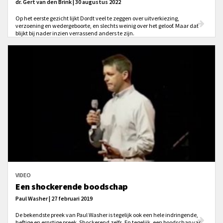
dr. Gert van den Brink | 30 augustus 2022
Op het eerste gezicht lijkt Dordt veel te zeggen over uitverkiezing,
verzoening en wedergeboorte, en slechts weinig over het geloof. Maar dat
blijkt bij nader inzien verrassend anders te zijn.
VIDEO
Een shockerende boodschap
Paul Washer | 27 februari 2019
De bekendste preek van Paul Washer is tegelijk ook een hele indringende,
heftige en ernstige preek. Shockerend zelfs. En tegelijk, een boodschap van