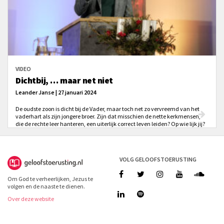
VIDEO
Dichtbij, … maar net niet
Leander Janse | 27 januari 2024
De oudste zoon is dicht bij de Vader, maar toch net zo vervreemd van het
vaderhart als zijn jongere broer. Zijn dat misschien de nette kerkmensen,
die de rechte leer hanteren, een uiterlijk correct leven leiden? Op wie lijk jij?
VOLG GELOOFSTOERUSTING
Om God te verheerlijken, Jezus te
volgen en de naaste te dienen.
Over deze website