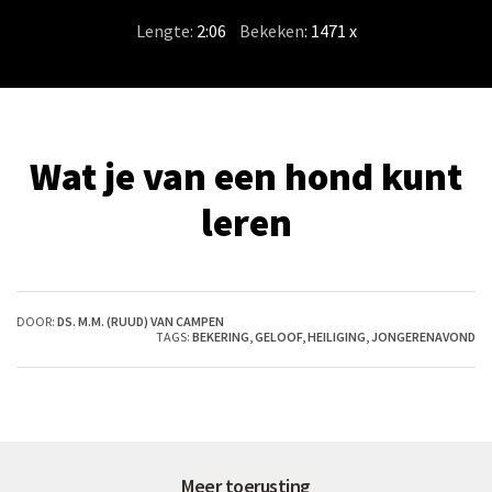
Lengte:
2:06
/
Bekeken
: 1471 x
Wat je van een hond kunt
leren
DOOR:
DS. M.M. (RUUD) VAN CAMPEN
TAGS:
BEKERING
,
GELOOF
,
HEILIGING
,
JONGERENAVOND
Meer toerusting