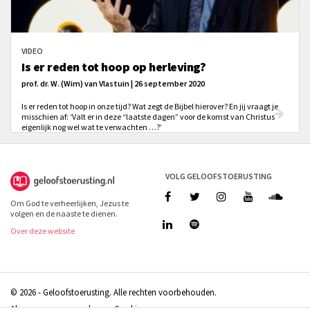
VIDEO
Is er reden tot hoop op herleving?
prof. dr. W. (Wim) van Vlastuin | 26 september 2020
Is er reden tot hoop in onze tijd? Wat zegt de Bijbel hierover? En jij vraagt je
misschien af: ‘Valt er in deze “laatste dagen” voor de komst van Christus
eigenlijk nog wel wat te verwachten …?’
VOLG GELOOFSTOERUSTING
Om God te verheerlijken, Jezus te
volgen en de naaste te dienen.
Over deze website
© 2026 - Geloofstoerusting. Alle rechten voorbehouden.
Algemene voorwaarden
Cookies