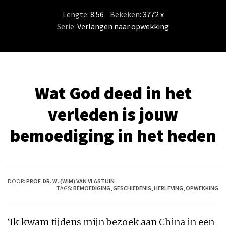
Lengte:
8:56
/
Bekeken
: 3772 x
Serie
:
Verlangen naar opwekking
Wat God deed in het
verleden is jouw
bemoediging in het heden
DOOR:
PROF. DR. W. (WIM) VAN VLASTUIN
TAGS:
BEMOEDIGING
,
GESCHIEDENIS
,
HERLEVING
,
OPWEKKING
‘Ik kwam tijdens mijn bezoek aan China in een