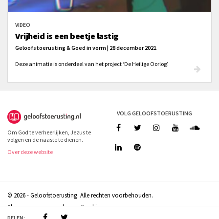
VIDEO
Vrijheid is een beetje lastig
Geloofstoerusting & Goed in vorm | 28 december 2021
Deze animatie is onderdeel van het project ‘De Heilige Oorlog’.
VOLG GELOOFSTOERUSTING
Om God te verheerlijken, Jezus te
volgen en de naaste te dienen.
Over deze website
© 2026 - Geloofstoerusting. Alle rechten voorbehouden.
Algemene voorwaarden
Cookies
DELEN:
Doneren