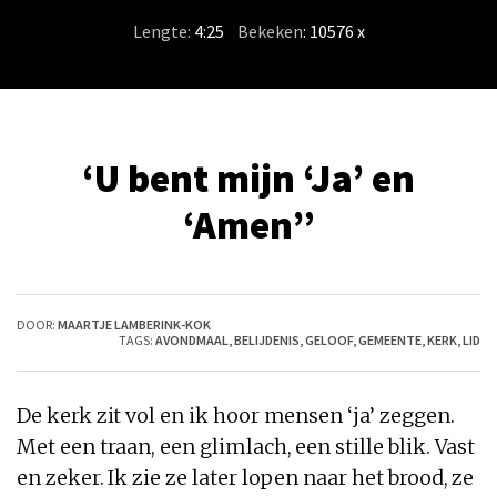
Lengte:
4:25
/
Bekeken
: 10576 x
‘U bent mijn ‘Ja’ en
‘Amen”
DOOR:
MAARTJE LAMBERINK-KOK
TAGS:
AVONDMAAL
,
BELIJDENIS
,
GELOOF
,
GEMEENTE
,
KERK
,
LID
De kerk zit vol en ik hoor mensen ‘ja’ zeggen.
Met een traan, een glimlach, een stille blik. Vast
en zeker. Ik zie ze later lopen naar het brood, ze