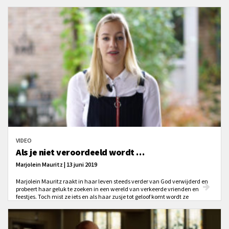
VIDEO
Als je niet veroordeeld wordt …
Marjolein Mauritz | 13 juni 2019
Marjolein Mauritz raakt in haar leven steeds verder van God verwijderd en
probeert haar geluk te zoeken in een wereld van verkeerde vrienden en
feestjes. Toch mist ze iets en als haar zusje tot geloof komt wordt ze
meegenomen naar een groepje jongeren die haar niet veeroordelen om wie
ze is, maar haar de liefde van God laten zien. Marjolein probeert de jongens
onderuit te halen maar dat lukt niet echt en langzamerhand verandert
Marjoleins’ leven compleet.