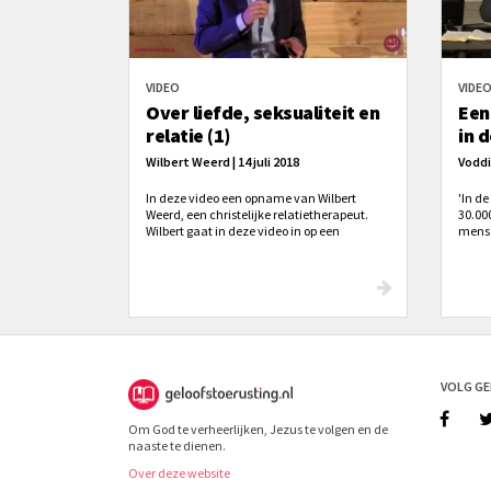
VIDEO
VIDE
Over liefde, seksualiteit en
Een
relatie (1)
in d
Wilbert Weerd | 14 juli 2018
Voddi
In deze video een opname van Wilbert
'In d
Weerd, een christelijke relatietherapeut.
30.000
Wilbert gaat in deze video in op een
mense
christelijke visie op relaties en seksualiteit.
huweli
huweli
bruil
maken
echts
VOLG G
Om God te verheerlijken, Jezus te volgen en de
naaste te dienen.
Over deze website