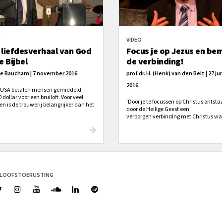
O
VIDEO
 liefdesverhaal van God
Focus je op Jezus en be
e Bijbel
de verbinding!
e Baucham | 7 november 2016
prof.dr. H. (Henk) van den Belt | 27 ju
2016
e USA betalen mensen gemiddeld
 dollar voor een bruiloft. Voor veel
'Door je te focussen op Christus ontsta
n is de trouwerij belangrijker dan het
door de Heilige Geest een
jk zelf. De trouwerij is alles maar het
verborgen verbinding met Christus wa
jk is minder. Het zijn de mooiste
eigenlijk een beetje werkt als een
often maar tegelijk hebben we te
vliegertouw, je voelt Hem trekken.'
 met de hoogste
cheidingspercentages ooit.'
ELOOFSTOERUSTING