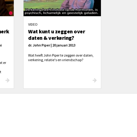
VIDEO
merk
Wat kunt u zeggen over
daten & verkering?
ni
dr. John Piper | 20 januari 2013
Wat heeft John Piper te zeggen over daten,
verkering, relatie's en vriendschap?
at er
t