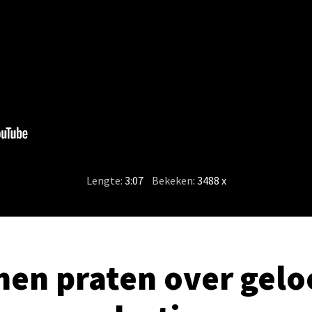
Lengte:
3:07
/
Bekeken
: 3488 x
en praten over geloo