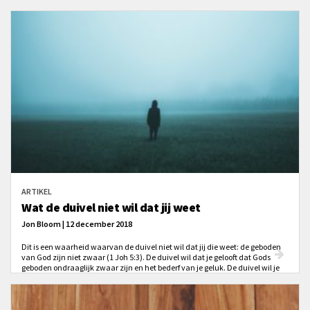
ARTIKEL
Wat de duivel niet wil dat jij weet
Jon Bloom | 12 december 2018
Dit is een waarheid waarvan de duivel niet wil dat jij die weet: de geboden
van God zijn niet zwaar (1 Joh 5:3). De duivel wil dat je gelooft dat Gods
geboden ondraaglijk zwaar zijn en het bederf van je geluk. De duivel wil je
dat gelooft dat God blijdschap van je weghoudt door de beperkingen die Hij
je oplegt.