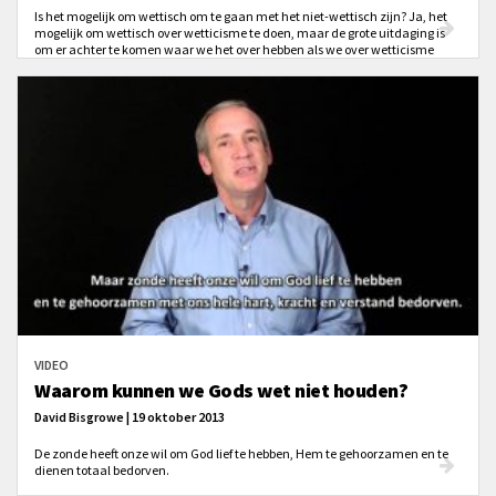
Is het mogelijk om wettisch om te gaan met het niet-wettisch zijn? Ja, het
mogelijk om wettisch over wetticisme te doen, maar de grote uitdaging is
om er achter te komen waar we het over hebben als we over wetticisme
praten en hoe we dat volgens de Schriften kunnen weten.
VIDEO
Waarom kunnen we Gods wet niet houden?
David Bisgrowe | 19 oktober 2013
De zonde heeft onze wil om God lief te hebben, Hem te gehoorzamen en te
dienen totaal bedorven.