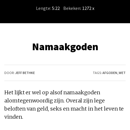
Lengte:
5:22
/
Bekeken
: 1272 x
Namaakgoden
DOOR:
JEFF BETHKE
TAGS:
AFGODEN
,
WET
Het lijkt er wel op alsof namaakgoden
alomtegenwoordig zijn. Overal zijn lege
beloften van geld, seks en macht in het leven te
vinden.