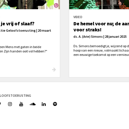
O
VIDEO
je vrij of slaaf?
De hemel voor nu; de aa
voor straks!
tie Geloofstoerusting | 20 maart
ds. A. (Arie) Simons | 28 januari 2025
Ds. Simons bemoedigt je, wijzend op 
een Mens met gaten in beide
hoop van een nieuw, volmaakt licha
n Zijn handen ooit vol hebben?"
een eeuwige toekomst op een vernie
aarde. ‘Straks zullen we Hem zien va
aangezicht tot aangezicht,’ zegt hij, ‘
Hem kennen zoals Hij ons kent.’ Daar
‘Kus de Zoon en ontvang het leven. Zi
genade is genoeg voor jou.’
ELOOFSTOERUSTING