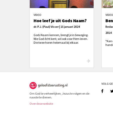
VIDEO
VIDE
Hoe leef je uit Gods Naam?
Ben 
dr. P.J. (Paul) Visser | 15 januari 2024
Redac
2014
Gods Naam kennen, brengt je in beweging.
Wie God écht kent, wil ook voor Hem leven.
"Kan 
Die twee horen helemaal bij elkaar.
hande
VOLG G
Om God te verheerlijken, Jezus te volgen en de
naaste te dienen.
Over deze website