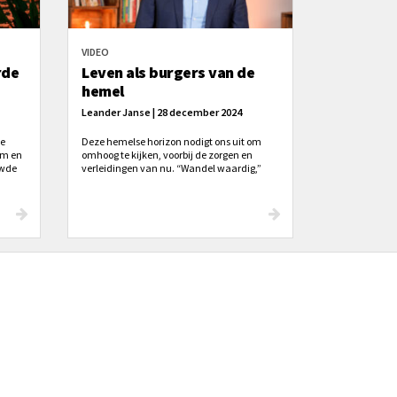
VIDEO
rde
Leven als burgers van de
hemel
Leander Janse | 28 december 2024
de
Deze hemelse horizon nodigt ons uit om
am en
omhoog te kijken, voorbij de zorgen en
uwde
verleidingen van nu. “Wandel waardig,”
n
zegt Paulus, “zoals burgers van de hemel.”
en
om:
jn