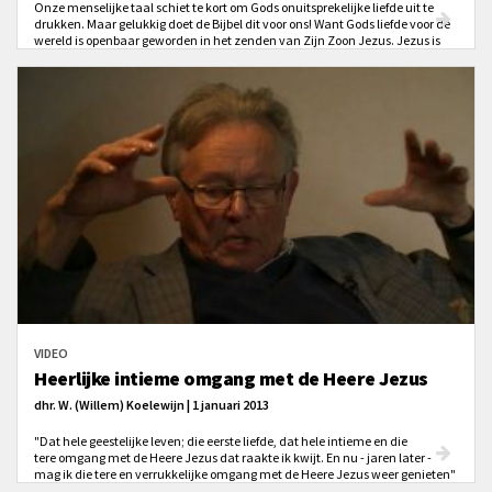
Onze menselijke taal schiet te kort om Gods onuitsprekelijke liefde uit te
drukken. Maar gelukkig doet de Bijbel dit voor ons! Want Gods liefde voor de
wereld is openbaar geworden in het zenden van Zijn Zoon Jezus. Jezus is
gezonden om de zonden van iedereen die in Hem gelooft te verzoenen.
VIDEO
Heerlijke intieme omgang met de Heere Jezus
dhr. W. (Willem) Koelewijn | 1 januari 2013
"Dat hele geestelijke leven; die eerste liefde, dat hele intieme en die
tere omgang met de Heere Jezus dat raakte ik kwijt. En nu - jaren later -
mag ik die tere en verrukkelijke omgang met de Heere Jezus weer genieten"