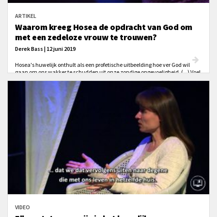
ARTIKEL
Waarom kreeg Hosea de opdracht van God om
met een zedeloze vrouw te trouwen?
Derek Bass | 12 juni 2019
Hosea's huwelijk onthult als een profetische uitbeelding hoe ver God wil
gaan om ons wakker te schudden uit onze zondige ongevoeligheid. (...) Voel
je je beledigd als je een hoer genoemd wordt? Welnu, zo beledigend is onze
zonde voor onze heilige God, Die ons voor Zichzelf heeft geschapen.
VIDEO