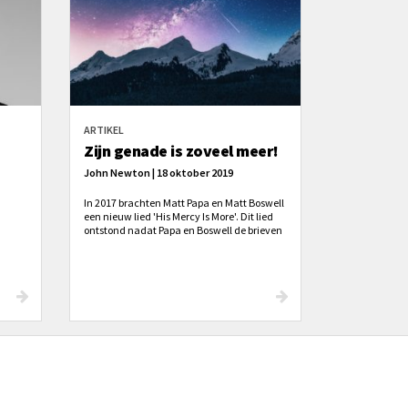
ARTIKEL
Zijn genade is zoveel meer!
John Newton | 18 oktober 2019
In 2017 brachten Matt Papa en Matt Boswell
een nieuw lied 'His Mercy Is More'. Dit lied
ontstond nadat Papa en Boswell de brieven
van John Newton lazen. De bewuste brief
waar het lied op gepasseerd is, lees je hier.
Schitterend hoe 'oud' en 'nieuw' samen
komen!
ren.”
aan