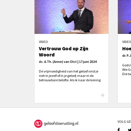
VIDEO
VIDE
Vertrouw God op Zijn
Hoe
Woord
dr. P.
ds. A.Th. (Anne) van Olst | 17 juni 2024
Gods 
Wie G
De vrijmoedigheid van het geloof vind je
Die t
niet in jezelf of in je geloof, maar in de
betrouwbare belofte. Als ik naar de koning
wil zonder uitnodiging, gaat dat niet
lukken. Maar als ik een uitnodiging bij me
heb, dan wel. Het geloof in de belofte hangt
samen met het kennen van de Heere.
Geloven is jezelf restloos
toevertrouwen aan Zijn Woord.
VOLG G