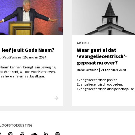
O
ARTIKEL
 leef je uit Gods Naam?
Waar gaat al dat
‘evangeliecentrisch’-
J. (Paul) Visser | 15 januari 2024
gepraat nu over?
Naam kennen, brengt je in beweging.
Dane Ortlund | 21 februari 2020
od écht kent, wil ook voor Hem leven.
wee horen helemaal bij elkaar.
Evangeliecentrisch preken.
Evangeliecentrisch opvoeden.
Evangeliecentrisch discipelschap. De
achterkant van mijn business card
vermeldt “evangeliecentrisch publice
Deze beschrijvende toevoeging wordt
tegenwoordig als mantra verbonden 
van alles en nog wat in de christelijke
wereld. Waar gaat dit eigenlijk over?
ELOOFSTOERUSTING