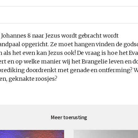
 Johannes 8 naar
Jezus
wordt gebracht wordt
andpaal opgericht. Ze moet hangen vinden
de
godsd
n als het even kan
Jezus
ook!
De
vraag is hoe het Eva
ert en op welke manier wij het Evangelie leven en d
prediking doordrenkt met genade en ontferming? W
en, geknakte roosjes?
Meer toerusting