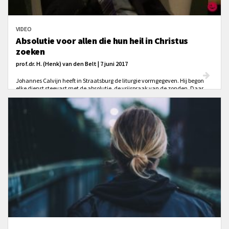
VIDEO
Absolutie voor allen die hun heil in Christus
zoeken
prof.dr. H. (Henk) van den Belt | 7 juni 2017
Johannes Calvijn heeft in Straatsburg de liturgie vormgegeven. Hij begon
elke dienst steevast met de absolutie, de vrijspraak van de zonden. Daar
ging wel een gebed van verootmoediging aan vooraf. Maar daarna klonk
het: ”Geliefde broeders en zusters, aan allen die zo berouw hebben over hun
zonden en hun heil alleen in Christus Jezus zoeken, verkondig ik de
absolutie, de vrijspraak van al hun zonden in de naam van de Vader en van
de Zoon en van de Heilige Geest. Amen”. Pas daarna zong de gemeente de
tien geboden, om die te doen uit dankbaarheid. In de kerkdienst worden de
sleutels van het hemelrijk bediend. Aan alle gelovigen wordt verkondigd en
openlijk betuigd dat al hun zonden vergeven zijn, alleen om Christus’ wil.