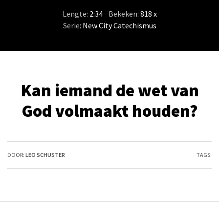
Lengte:
2:34
/
Bekeken
: 818 x
Serie
:
New City Catechismus
Kan iemand de wet van
God volmaakt houden?
DOOR:
LEO SCHUSTER
TAGS: