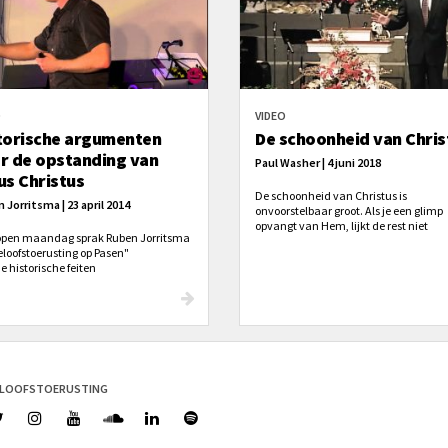
O
VIDEO
torische argumenten
De schoonheid van Chris
r de opstanding van
Paul Washer | 4 juni 2018
us Christus
De schoonheid van Christus is
 Jorritsma | 23 april 2014
onvoorstelbaar groot. Als je een glimp
opvangt van Hem, lijkt de rest niet
open maandag sprak Ruben Jorritsma
belangrijk meer.
eloofstoerusting op Pasen"
e historische feiten
m de kruisdood van Jezus Christus en
ge graf. En hoe de opstanding de beste
ring is voor alle historische feiten.
leerzaam en toerustend voor het
getische gesprek met je college, mede-
nt of buurman!
ELOOFSTOERUSTING