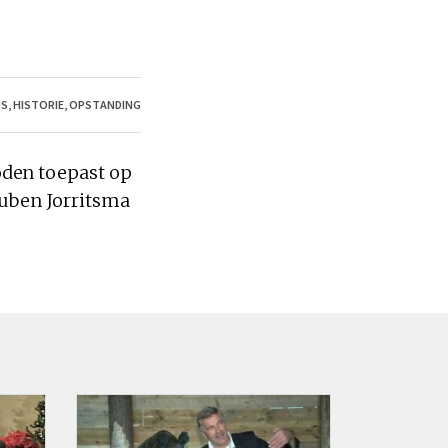
US
,
HISTORIE
,
OPSTANDING
oden toepast op
 Ruben Jorritsma