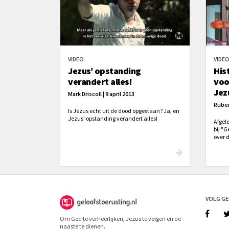
VIDEO
VIDE
Jezus’ opstanding
His
verandert alles!
voo
Jez
Mark Driscoll | 9 april 2013
Ruben
Is Jezus echt uit de dood opgestaan? Ja, en
Jezus' opstanding verandert alles!
Afgel
bij "G
over d
rondo
het le
verkla
Zéér 
apolo
stude
VOLG G
Om God te verheerlijken, Jezus te volgen en de
naaste te dienen.