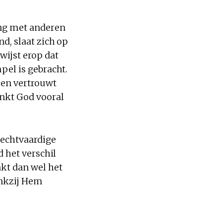
ing met anderen
nd, slaat zich op
wijst erop dat
mpel is gebracht.
d en vertrouwt
ankt God vooral
rechtvaardige
d het verschil
akt dan wel het
ankzij Hem