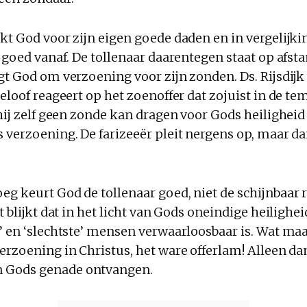
nkt God voor zijn eigen goede daden en in vergelijk
r goed vanaf. De tollenaar daarentegen staat op afsta
gt God om verzoening voor zijn zonden. Ds. Rijsdijk 
geloof reageert op het zoenoffer dat zojuist in de te
 hij zelf geen zonde kan dragen voor Gods heilighei
s verzoening. De farizeeër pleit nergens op, maar d
eg keurt God de tollenaar goed, niet de schijnbaar 
t blijkt dat in het licht van Gods oneindige heilighei
e’ en ‘slechtste’ mensen verwaarloosbaar is. Wat ma
verzoening in Christus, het ware offerlam! Alleen d
 Gods genade ontvangen.