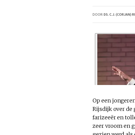
DOOR:
DS. C.J. (CORJAN) R
Op een jongeren
Rijsdijk over de
farizeeër en tol
zeer vroom en g
gezien werd als