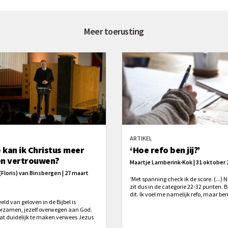
Meer toerusting
O
ARTIKEL
 kan ik Christus meer
‘Hoe refo ben jij?’
en vertrouwen?
Maartje Lamberink-Kok | 31 oktober 
 (Floris) van Binsbergen | 27 maart
‘Met spanning check ik de score. (...) N
zit dus in de categorie 22-32 punten. 
dit. Ik voel me namelijk refo, maar be
eld van geloven in de Bijbel is
niet.’
rzamen, jezelf overwegen aan God.
t duidelijk te maken verwees Jezus
naar kinderen. Niet om iedereen aan