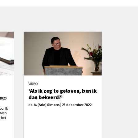
VIDEO
‘Als ik zeg te geloven, ben ik
dan bekeerd?’
2020
ds. A. (Arie) Simons | 23 december 2022
ou. Ik
Balen
n het