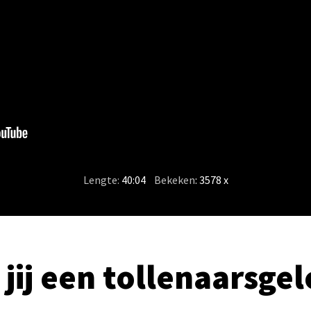
Lengte:
40:04
/
Bekeken
: 3578 x
jij een tollenaarsge