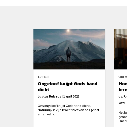
ARTIKEL
VIDE
Ongeloof knijpt Gods hand
Hoe
dicht
ler
Justus Bulaeus | 1 april 2025
ds. F.
2023
Ons ongeloof knijpt Gods hand dicht.
Natuurlijk is Zijn kracht niet van ons geloof
Het be
afhankelijk.
gehoo
Om da
vaak 