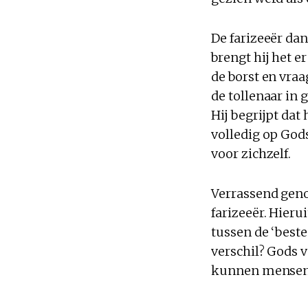
De farizeeër da
brengt hij het e
de borst en vraa
de tollenaar in 
Hij begrijpt dat
volledig op God
voor zichzelf.
Verrassend geno
farizeeër. Hierui
tussen de ‘best
verschil? Gods 
kunnen mensen