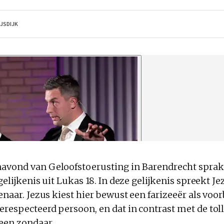
IJSDIJK
avond van Geloofstoerusting in Barendrecht sprak ds
 gelijkenis uit Lukas 18. In deze gelijkenis spreekt J
lenaar. Jezus kiest hier bewust een farizeeër als voo
erespecteerd persoon, en dat in contrast met de tol
 een zondaar.