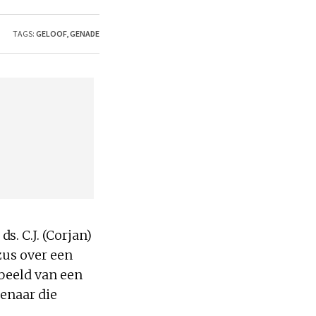
TAGS:
GELOOF
,
GENADE
. C.J. (Corjan)
ezus over een
rbeeld van een
lenaar die