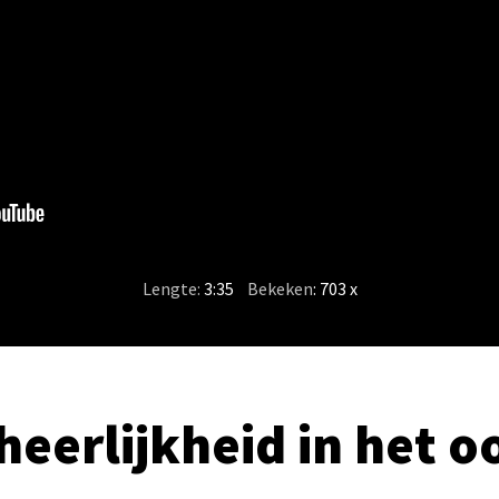
Lengte:
3:35
/
Bekeken
: 703 x
heerlijkheid in het o