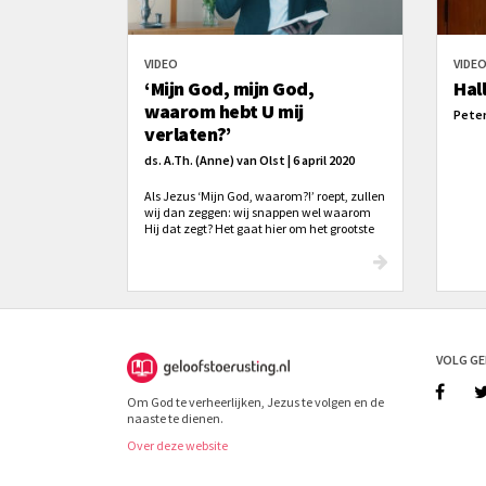
VIDEO
VIDE
‘Mijn God, mijn God,
Hall
waarom hebt U mij
Peter
verlaten?’
ds. A.Th. (Anne) van Olst | 6 april 2020
Als Jezus ‘Mijn God, waarom?!’ roept, zullen
wij dan zeggen: wij snappen wel waarom
Hij dat zegt? Het gaat hier om het grootste
geheim, dat Jezus Zich van God verlaten
wist. En toch. Hij zegt: ‘Mijn God’, en Hij
maakt van een Psalm Zijn gebed. Deze
betekenis mogen we er toch in zien: Hij
werd van God verlaten, opdat wij nooit
meer door God verlaten zouden worden.
VOLG G
Om God te verheerlijken, Jezus te volgen en de
naaste te dienen.
Over deze website