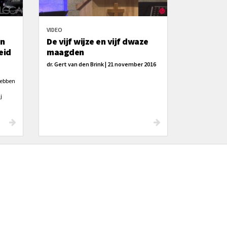
VIDEO
in
De vijf wijze en vijf dwaze
eid
maagden
dr. Gert van den Brink | 21 november 2016
 hebben
j
ben
ereld
 moed