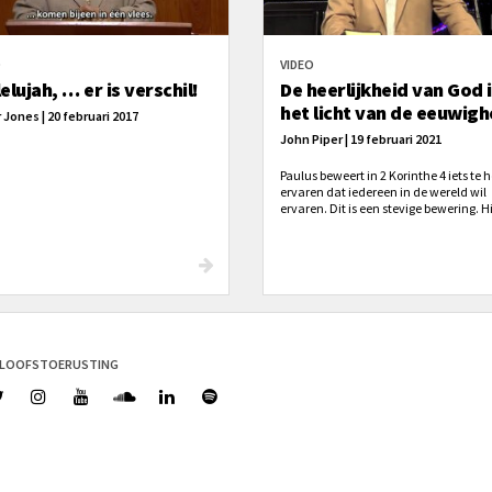
O
VIDEO
elujah, … er is verschil!
De heerlijkheid van God 
het licht van de eeuwigh
 Jones | 20 februari 2017
John Piper | 19 februari 2021
Paulus beweert in 2 Korinthe 4 iets te
ervaren dat iedereen in de wereld wil
ervaren. Dit is een stevige bewering. Hi
beweert het geheim gevonden te heb
voor een ervaring die iedereen in de w
wil hebben: ‘Daarom verliezen wij de
niet ...’ – nee, dat doen we niet. Maar
waarom niet?
ELOOFSTOERUSTING