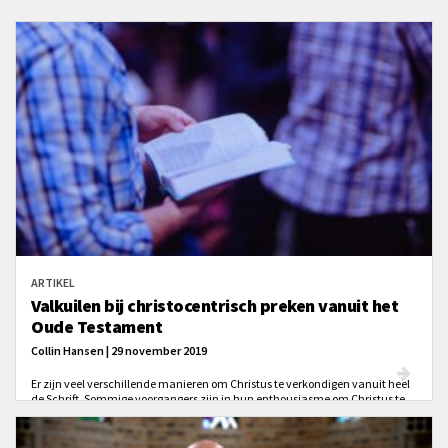
ARTIKEL
Valkuilen bij christocentrisch preken vanuit het
Oude Testament
Collin Hansen | 29 november 2019
Er zijn veel verschillende manieren om Christus te verkondigen vanuit heel
de Schrift. Sommige voorgangers zijn in hun enthousiasme om Christus te
verkondigen vanuit het Oude Testament echter geneigd om hun
exegetische principes te vergeten. Welke adviezen hebben Keller, Carson en
Murray?